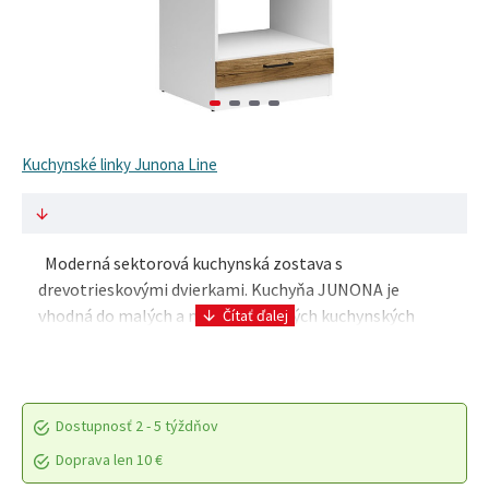
Kuchynské linky Junona Line
Moderná sektorová kuchynská zostava s
drevotrieskovými dvierkami. Kuchyňa JUNONA je
vhodná do malých a málo využívaných kuchynských
priestorov, v ponuke nájdete akciové komplety, ku
ktorým si môžet..
Dostupnosť
2 - 5 týždňov
Doprava len 10 €