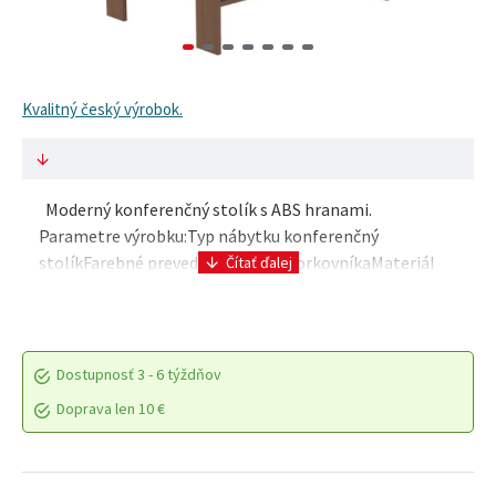
Kvalitný český výrobok.
Moderný konferenčný stolík s ABS hranami.
Parametre výrobku:Typ nábytku konferenčný
stolíkFarebné prevedenie podľa vzorkovníkaMateriál
laminovaná drevotrieska, ABS hrany ..
Dostupnosť
3 - 6 týždňov
Doprava len 10 €