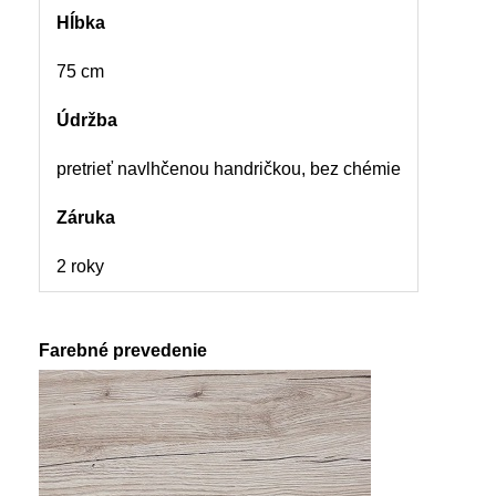
Hĺbka
75 cm
Údržba
pretrieť navlhčenou handričkou, bez chémie
Záruka
2 roky
Farebné prevedenie