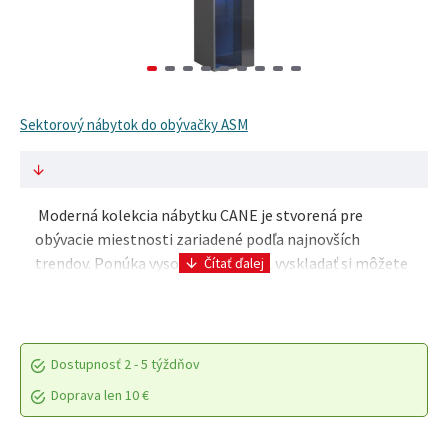
Sektorový nábytok do obývačky ASM
Moderná kolekcia nábytku CANE je stvorená pre
obývacie miestnosti zariadené podľa najnovších
trendov. Ponúka vysokú variabilitu, vyskladať si môžete
zostavu podľa vlastných predstáv. Závesné skri..
Dostupnosť
2 - 5 týždňov
Doprava len 10 €