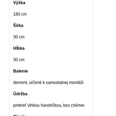
Výška
180 cm
Šírka
30 cm
Hĺbka
30 cm
Balenie
demont, určené k samostatnej montáži
Údržba
pretrieť vlhkou handričkou, bez chémie