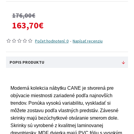
176,00€
163,70€
Počet hodnotení: 0
-
Napísať recenziu
POPIS PRODUKTU
Moderná kolekcia nábytku CANE je stvorená pre
obývacie miestnosti zariadené podľa najnovších
trendov. Ponúka vysokú variabilitu, vyskladať si
môžete zostavu podľa vlastných predstáv. Závesné
skrinky majú bezúchytkové otváranie smerom dole.
Skrinky sú vyrobené z kvalitnej laminovanej
drevotriesky, MDF dvierka majú PVC fóliu s vysokým