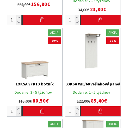
Dodanie:
2 - 5 týždňov
156,80€
224,00€
23,80€
34,00€
AKCIA
AKCIA
-30 %
-30 %
LOKSA SFK1D botník
LOKSA WIE/60 vešiakový panel
Dodanie:
2 - 5 týždňov
Dodanie:
2 - 5 týždňov
80,50€
85,40€
115,00€
122,00€
AKCIA
AKCIA