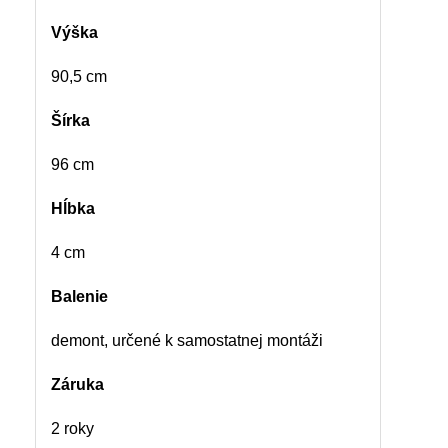
Výška
90,5 cm
Šírka
96 cm
Hĺbka
4 cm
Balenie
demont, určené k samostatnej montáži
Záruka
2 roky