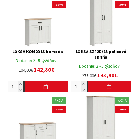
-30 %
-30 %
LOKSA KOM2D1S komoda
LOKSA SZF2D/85 policová
skriňa
Dodanie:
2 - 5 týždňov
Dodanie:
2 - 5 týždňov
142,80€
204,00€
193,90€
277,00€
AKCIA
AKCIA
-30 %
-30 %