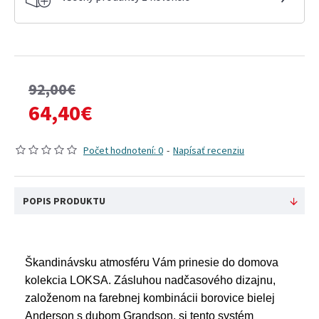
92,00€
64,40€
Počet hodnotení: 0
-
Napísať recenziu
POPIS PRODUKTU
Škandinávsku atmosféru Vám prinesie do domova
kolekcia LOKSA. Zásluhou nadčasového dizajnu,
založenom na farebnej kombinácii borovice bielej
Anderson s dubom Grandson, si tento systém