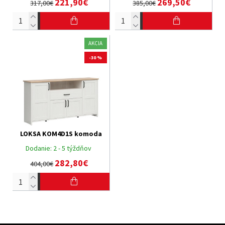
221,90€
269,50€
317,00€
385,00€
AKCIA
-30 %
LOKSA KOM4D1S komoda
Dodanie:
2 - 5 týždňov
282,80€
404,00€