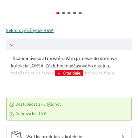
Sektorový nábytok BRW.
Škandinávsku atmosféru Vám prinesie do domova
kolekcia LOKSA. Zásluhou nadčasového dizajnu,
založenom na farebnej kombinácii borovice bielej
Anderson s dubom Grandson, si tento systém nábytku
zamil..
Dostupnosť
2 - 5 týždňov
Doprava len 10 €
›
Všetky produkty z kolekcie