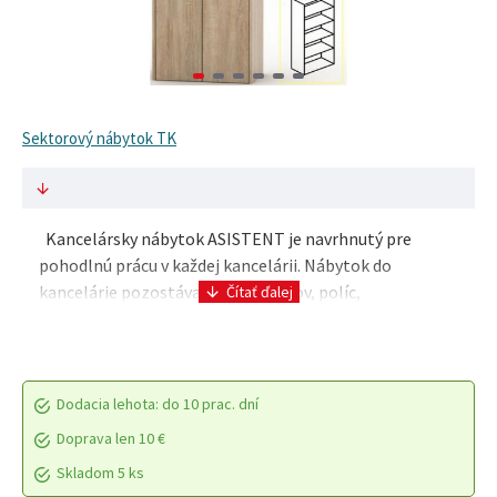
Sektorový nábytok TK
Kancelársky nábytok ASISTENT je navrhnutý pre
pohodlnú prácu v každej kancelárii. Nábytok do
kancelárie pozostáva zo sady stolov, políc,
kontajnerov, nízkych a vysokých skriniek. Moderný
vzhľad a p..
Dodacia lehota: do 10 prac. dní
Doprava len 10 €
Skladom 5 ks