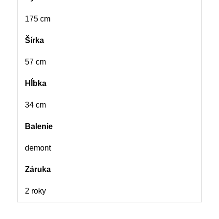
175 cm
Šírka
57 cm
Hĺbka
34 cm
Balenie
demont
Záruka
2 roky