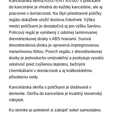
Kancelárska skriňa ASISTENT AS-007 s poličkami
do kancelárie je vhodná do každej kancelárie, ale aj
pracovne v domácnosti. Na štyri priestranné poličky
regálu dokážete uložiť doslova čokoľvek. Výška
medzi poličkami je dostatočná aj pre výšku šanónu.
Policový regál je vyrobený z odolnej laminovanej
drevotrieskovej dosky s ABS hranami. Surová
drevotriesková doska je upravená impregnovanou
melanínovou fóliou. Povrch regálu z drevotrieskovej
dosky je jednoducho umývateľný a poskytuje vysokú
odolnosť pred zvýšenou teplotou, bežnými
chemikáliami v domácnosti a aj krátkodobému
pôsobeniu vody.
Kancelárska skriňa s poličkami je dodávaná v
demonte. Skriňa do kancelárie je kvalitný slovenský
nábytok.
Ku skrinke je potrebné si zakúpiť sokel samostatne.