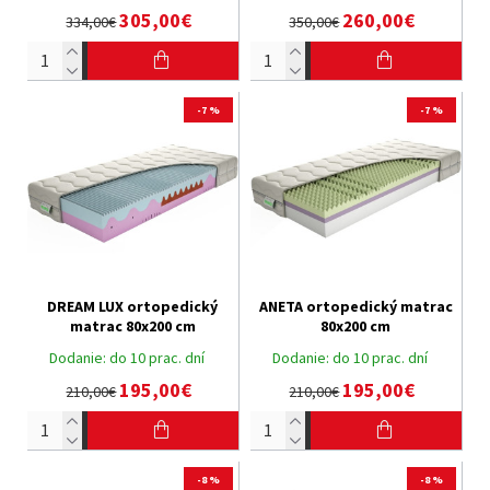
305,00€
260,00€
334,00€
350,00€
-7 %
-7 %
DREAM LUX ortopedický
ANETA ortopedický matrac
matrac 80x200 cm
80x200 cm
Dodanie:
do 10 prac. dní
Dodanie:
do 10 prac. dní
195,00€
195,00€
210,00€
210,00€
-8 %
-8 %