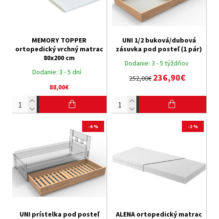
MEMORY TOPPER
UNI 1/2 buková/dubová
ortopedický vrchný matrac
zásuvka pod posteľ (1 pár)
80x200 cm
Dodanie:
3 - 5 týždňov
Dodanie:
3 - 5 dní
236,90€
252,00€
88,00€
-6 %
-2 %
UNI prístelka pod posteľ
ALENA ortopedický matrac