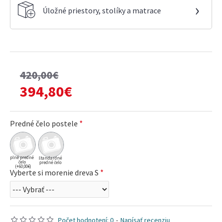
›
Úložné priestory, stolíky a matrace
420,00€
394,80€
Predné čelo postele
plné predné
štandardné
čelo
predné čelo
(+60,00€)
Vyberte si morenie dreva S
Počet hodnotení: 0
-
Napísať recenziu