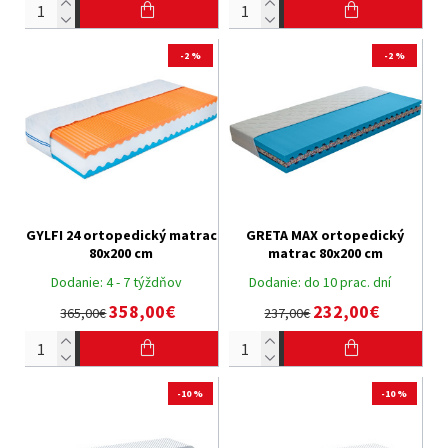
-2 %
-2 %
GYLFI 24 ortopedický matrac
GRETA MAX ortopedický
80x200 cm
matrac 80x200 cm
Dodanie:
4 - 7 týždňov
Dodanie:
do 10 prac. dní
358,00€
232,00€
365,00€
237,00€
-10 %
-10 %