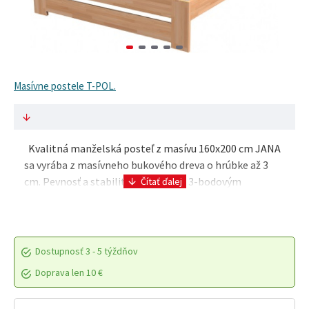
Masívne postele T-POL.
Kvalitná manželská posteľ z masívu 160x200 cm JANA
sa vyrába z masívneho bukového dreva o hrúbke až 3
cm. Pevnosť a stabilita sú zaistené 3-bodovým
excentrickým kovaním. Základná povrchová úprava j..
Dostupnosť
3 - 5 týždňov
Doprava len 10 €