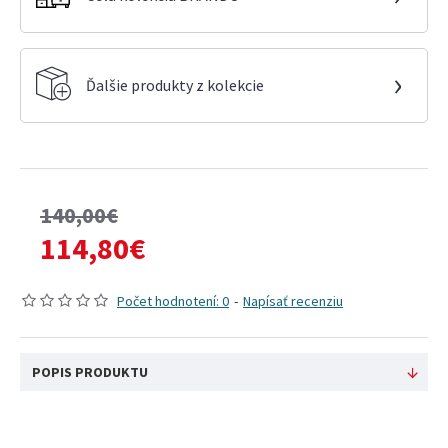
›
Ďalšie produkty z kolekcie
140,00€
114,80€
Počet hodnotení: 0
-
Napísať recenziu
POPIS PRODUKTU