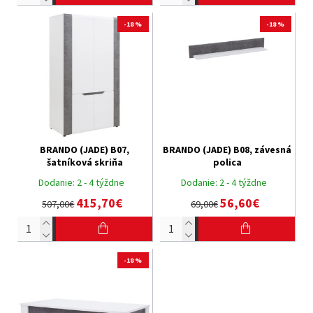
-18 %
-18 %
BRANDO (JADE) B07,
BRANDO (JADE) B08, závesná
šatníková skriňa
polica
Dodanie:
2 - 4 týždne
Dodanie:
2 - 4 týždne
415,70€
56,60€
507,00€
69,00€
-18 %