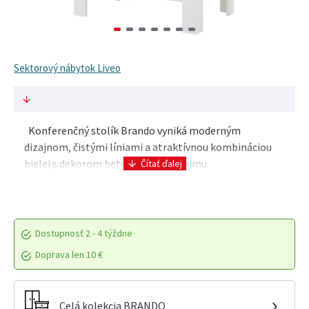
Sektorový nábytok Liveo
Konferenčný stolík Brando vyniká moderným
dizajnom, čistými líniami a atraktívnou kombináciou
bielej s dekorom betónu. Vďaka svojmu
minimalistickému vzhľadu sa skvele hodí do obývačky
alebo dennej ..
Dostupnosť
2 - 4 týždne
Doprava len 10 €
›
Celá kolekcia BRANDO