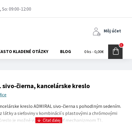
, So: 09:00-12:00
Môj účet
0
ČASTO KLADENÉ OTÁZKY
BLOG
0 ks - 0,00€
sivo-čierna, kancelárske kreslo
fice
celárske kreslo ADMIRAL sivo-čierna s pohodlným sedením.
z látky a sieťoviny v kombinácií s plastovými a chrómovými
Kreslo je možné výškovo nastaviť mechanizmom TI..