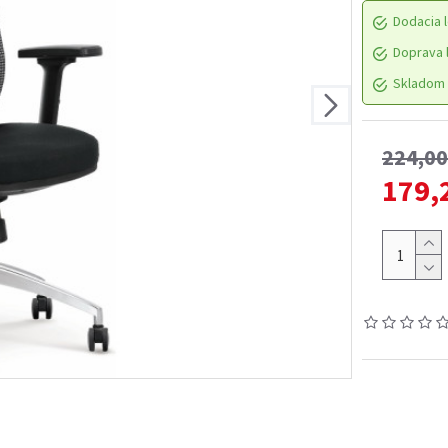
Dodacia l
Doprava l
Skladom 
224,0
179,