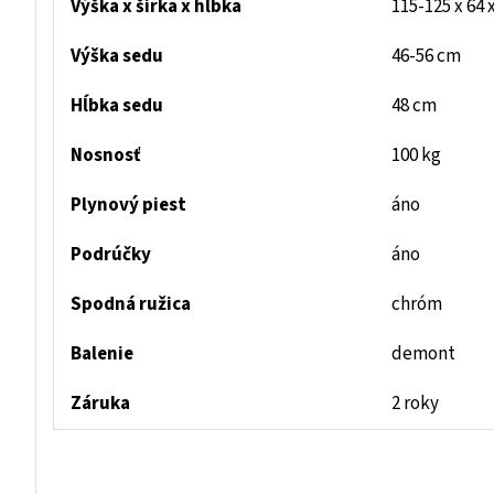
Výška x šírka x hĺbka
115-125 x 64 
Výška sedu
46-56 cm
Hĺbka sedu
48 cm
Nosnosť
100 kg
Plynový piest
áno
Podrúčky
áno
Spodná ružica
chróm
Balenie
demont
Záruka
2 roky