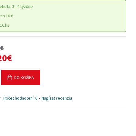
ehota: 3 - 4 týždne
en 10 €
10 ks
0€
20€
DO KOŠÍKA
Počet hodnotení: 0
-
Napísať recenziu