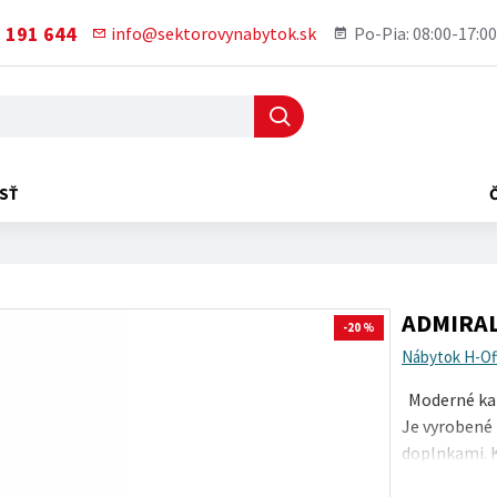
 191 644
info@sektorovynabytok.sk
Po-Pia: 08:00-17:00
SŤ
ADMIRAL 
-20 %
Nábytok H-Of
Moderné kan
Je vyrobené 
doplnkami. 