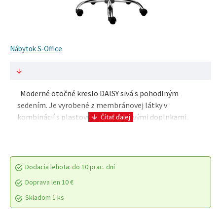
Nábytok S-Office
Moderné otočné kreslo DAISY sivá s pohodlným
sedením. Je vyrobené z membránovej látky v
kombinácií s plastovými a chrómovými doplnkami.
Kreslo je možné výškovo nastaviť mechanizmom TILT.
Parame..
Dodacia lehota: do 10 prac. dní
Doprava len 10 €
Skladom 1 ks