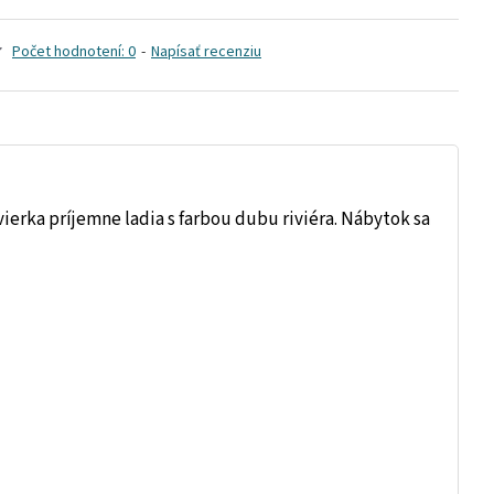
Počet hodnotení: 0
-
Napísať recenziu
ierka príjemne ladia s farbou dubu riviéra. Nábytok sa