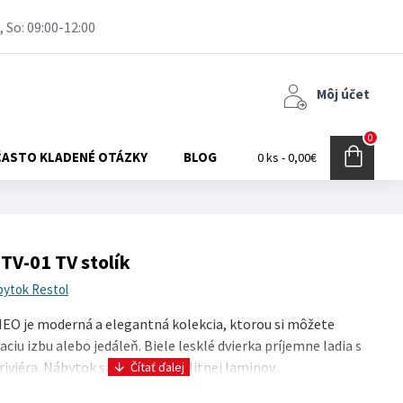
, So: 09:00-12:00
Môj účet
0
ČASTO KLADENÉ OTÁZKY
BLOG
0 ks - 0,00€
V-01 TV stolík
bytok Restol
O je moderná a elegantná kolekcia, ktorou si môžete
aciu izbu alebo jedáleň. Biele lesklé dvierka príjemne ladia s
riviéra. Nábytok sa vyrába z kvalitnej laminov..