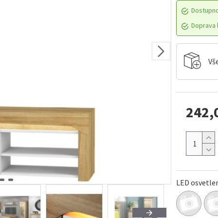
Dostupn
Doprava l
Vš
242,
LED osvetle