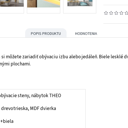
POPIS PRODUKTU
HODNOTENIA
i môžete zariadiť obývaciu izbu alebo jedáleň. Biele lesklé dv
dnými plochami.
obývacie steny, nábytok THEO
 drevotrieska, MDF dvierka
 +biela