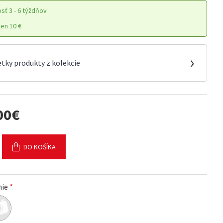
osť
3 - 6 týždňov
en 10 €
›
etky produkty z kolekcie
00€
DO KOŠÍKA
nie