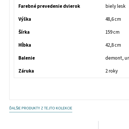
Farebné prevedenie dvierok
biely lesk
Výška
48,6 cm
Šírka
159 cm
Hĺbka
42,8 cm
Balenie
demont, ur
Záruka
2 roky
ĎALŠIE PRODUKTY Z TEJTO KOLEKCIE