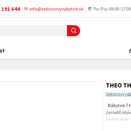
 191 644
info@sektorovynabytok.sk
Po-Pia: 08:00-17:00
SŤ
THEO THT
Sektorový ná
Nábytok THE
zariadiť obýv
farbou dubu 