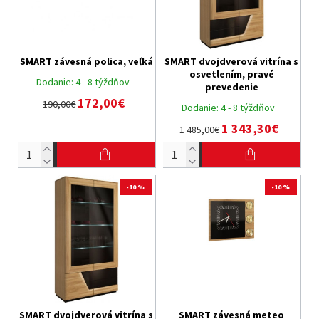
SMART závesná polica, veľká
SMART dvojdverová vitrína s
osvetlením, pravé
Dodanie:
4 - 8 týždňov
prevedenie
172,00€
190,00€
Dodanie:
4 - 8 týždňov
1 343,30€
1 485,00€
-10 %
-10 %
SMART dvojdverová vitrína s
SMART závesná meteo