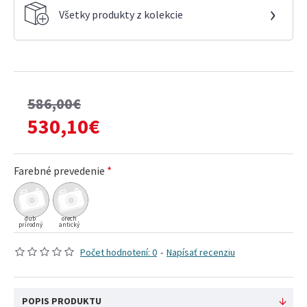
›
Všetky produkty z kolekcie
586,00€
530,10€
Farebné prevedenie
dub
orech
prírodný
antický
Počet hodnotení: 0
-
Napísať recenziu
POPIS PRODUKTU