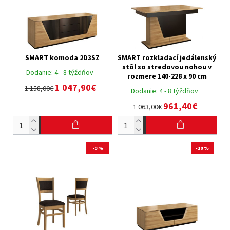
SMART komoda 2D3SZ
SMART rozkladací jedálenský
stôl so stredovou nohou v
Dodanie:
4 - 8 týždňov
rozmere 140-228 x 90 cm
1 047,90€
1 158,00€
Dodanie:
4 - 8 týždňov
961,40€
1 063,00€
-9 %
-10 %