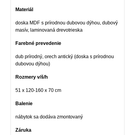
Materiál
doska MDF s prírodnou dubovou dýhou, dubový
masív, laminovaná drevotrieska
Farebné prevedenie
dub prírodný, orech antický (doska s prírodnou
dubovou dýhou)
Rozmery v/š/h
51 x 120-160 x 70 cm
Balenie
nábytok sa dodáva zmontovaný
Záruka