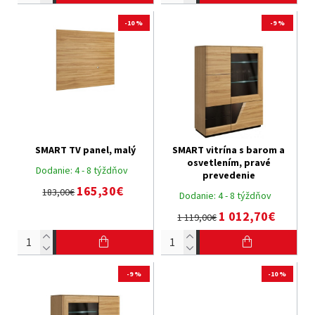
-10 %
-9 %
SMART TV panel, malý
SMART vitrína s barom a
osvetlením, pravé
Dodanie:
4 - 8 týždňov
prevedenie
165,30€
183,00€
Dodanie:
4 - 8 týždňov
1 012,70€
1 119,00€
-9 %
-10 %