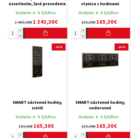
osvetlením, ľavé prevedenie
stanica s hodinami
Dodanie:
4 - 8 týždňov
Dodanie:
4 - 8 týždňov
1 343,30€
165,30€
1 485,00€
183,00€
-10 %
-10 %
SMART nástenné hodiny,
SMART nástenné hodiny,
zvislé
vodorovné
Dodanie:
4 - 8 týždňov
Dodanie:
4 - 8 týždňov
165,30€
165,30€
183,00€
183,00€