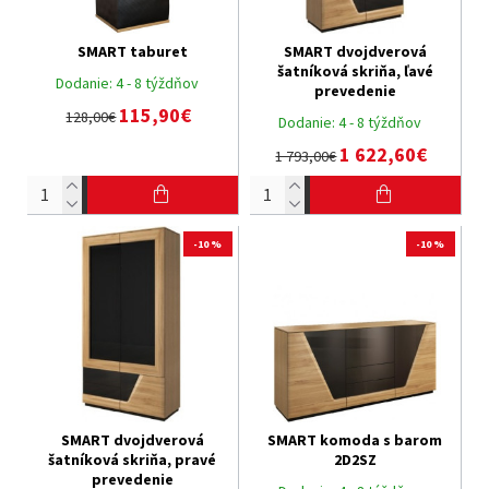
SMART taburet
SMART dvojdverová
šatníková skriňa, ľavé
Dodanie:
4 - 8 týždňov
prevedenie
115,90€
128,00€
Dodanie:
4 - 8 týždňov
1 622,60€
1 793,00€
-10 %
-10 %
SMART dvojdverová
SMART komoda s barom
šatníková skriňa, pravé
2D2SZ
prevedenie