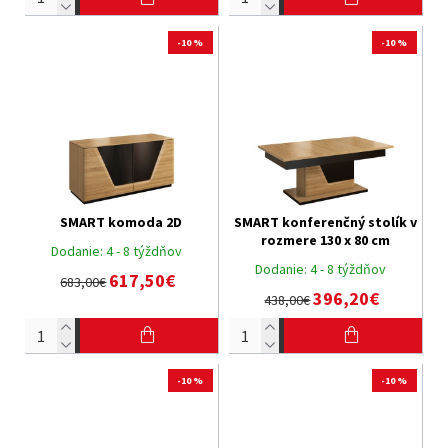
-10 %
-10 %
SMART komoda 2D
SMART konferenčný stolík v
rozmere 130 x 80 cm
Dodanie:
4 - 8 týždňov
Dodanie:
4 - 8 týždňov
617,50€
683,00€
396,20€
438,00€
-10 %
-10 %