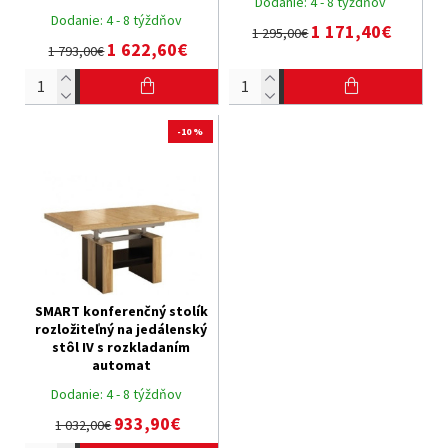
Dodanie:
4 - 8 týždňov
Dodanie:
4 - 8 týždňov
1 171,40€
1 295,00€
1 622,60€
1 793,00€
-10 %
SMART konferenčný stolík
rozložiteľný na jedálenský
stôl IV s rozkladaním
automat
Dodanie:
4 - 8 týždňov
933,90€
1 032,00€