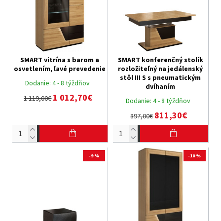
SMART vitrína s barom a
SMART konferenčný stolík
osvetlením, ľavé prevedenie
rozložiteľný na jedálenský
stôl III S s pneumatickým
Dodanie:
4 - 8 týždňov
dvíhaním
1 012,70€
1 119,00€
Dodanie:
4 - 8 týždňov
811,30€
897,00€
-9 %
-10 %