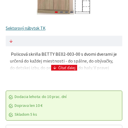
Sektorový nábytok TK
Policová skriňa BETTY BE02-003-00 s dvomi dverami je
určená do každej miestnosti - do spálne, do obývačky,
do detskej izby, do predsiene alebo do haly. V pravej
časti skrine sa nachádza päť políc..
Dodacia lehota: do 10 prac. dní
Doprava len 10 €
Skladom 5 ks