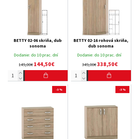
BETTY 02-06 skriňa, dub
BETTY 02-16 rohová skriňa,
sonoma
dub sonoma
Dodanie:
do 10 prac. dní
Dodanie:
do 10 prac. dní
144,50€
338,50€
149,00€
349,00€
-3 %
-3 %