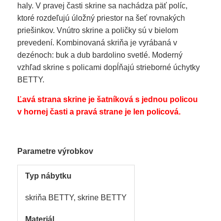
haly. V pravej časti skrine sa nachádza päť políc,
ktoré rozdeľujú úložný priestor na šeť rovnakých
priešinkov. Vnútro skrine a poličky sú v bielom
prevedení. Kombinovaná skriňa je vyrábaná v
dezénoch: buk a dub bardolino svetlé. Moderný
vzhľad skrine s policami dopĺňajú strieborné úchytky
BETTY.
Ľavá strana skrine je šatníková s jednou policou
v hornej časti a pravá strane je len policová.
Parametre výrobkov
Typ nábytku
skriňa BETTY, skrine BETTY
Materiál