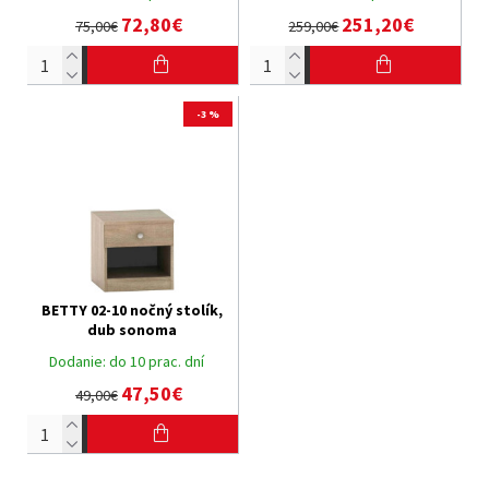
72,80€
251,20€
75,00€
259,00€
-3 %
BETTY 02-10 nočný stolík,
dub sonoma
Dodanie:
do 10 prac. dní
47,50€
49,00€