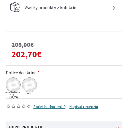
›
Všetky produkty z kolekcie
209,00€
202,70€
Police do skrine
áno (balenie
nie
4 ks)
(+49,00€)
Počet hodnotení: 0
-
Napísať recenziu
POPIS PRODUKTU