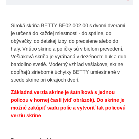
Široká skriňa BETTY BE02-002-00 s dvomi dverami
je určená do každej miestnosti - do spálne, do
obývačky, do detskej izby, do predsiene alebo do
haly. Vnútro skrine a poličky sú v bielom prevedení.
Vešiaková skriňa je vyrábaná v dezénoch: buk a dub
bardolino svetlé. Moderný vzhľad vešiakovej skrine
dopĺňajú strieborné úchytky BETTY umiestnené v
strede skrine pri okrajoch dverí.
Základná verzia skrine je šatníková s jednou
policou v hornej časti (viď obrázok). Do skrine je
možné zakúpiť sadu políc a vytvoriť tak policovú
verziu skrine.