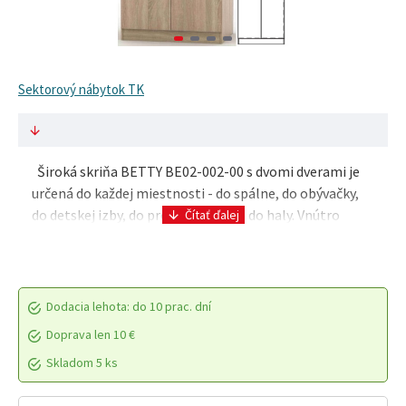
Sektorový nábytok TK
Široká skriňa BETTY BE02-002-00 s dvomi dverami je
určená do každej miestnosti - do spálne, do obývačky,
do detskej izby, do predsiene alebo do haly. Vnútro
skrine a poličky sú v bielom prevedení. ..
Dodacia lehota: do 10 prac. dní
Doprava len 10 €
Skladom 5 ks