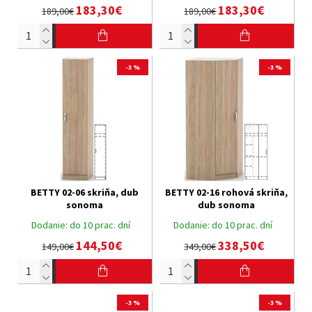
183,30€
183,30€
189,00€
189,00€
-3 %
-3 %
BETTY 02-06 skriňa, dub
BETTY 02-16 rohová skriňa,
sonoma
dub sonoma
Dodanie:
do 10 prac. dní
Dodanie:
do 10 prac. dní
144,50€
338,50€
149,00€
349,00€
-3 %
-3 %