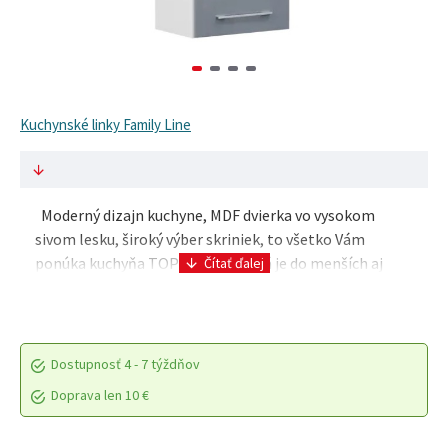
Kuchynské linky Family Line
Moderný dizajn kuchyne, MDF dvierka vo vysokom
sivom lesku, široký výber skriniek, to všetko Vám
ponúka kuchyňa TOP LINE. Vhodná je do menších aj
väčších kuchynských priestorov, v ponuke nájdete aj..
Dostupnosť
4 - 7 týždňov
Doprava len 10 €