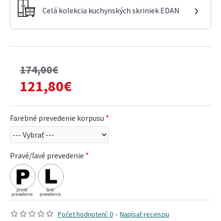
›
Celá kolekcia kuchynských skriniek EDAN
174,00€
121,80€
Farebné prevedenie korpusu
Pravé/ľavé prevedenie
pravé
ľavé
prevedenie
prevedenie
Počet hodnotení: 0
-
Napísať recenziu