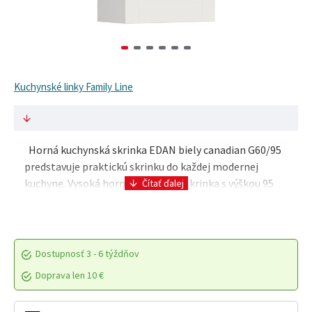
Kuchynské linky Family Line
Horná kuchynská skrinka EDAN biely canadian G60/95
predstavuje praktickú skrinku do každej modernej
kuchyne. Vysoká horná kuchynská skrinka s výškou 95
cm a šírkou 60 cm ponúka dostatok úložného pr..
Dostupnosť
3 - 6 týždňov
Doprava len 10 €