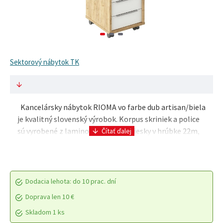
Sektorový nábytok TK
Kancelársky nábytok RIOMA vo farbe dub artisan/biela
je kvalitný slovenský výrobok. Korpus skriniek a police
sú vyrobené z laminovanej drevotriesky v hrúbke 22m,
dvierka majú hrúbku 16mm a kovovú ú..
Dodacia lehota: do 10 prac. dní
Doprava len 10 €
Skladom 1 ks