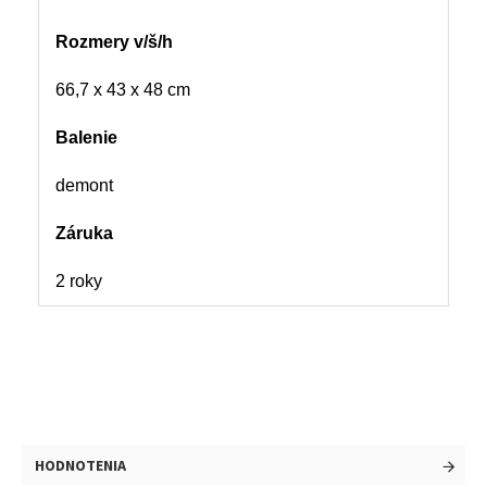
Rozmery v/š/h
66,7 x 43 x 48 cm
Balenie
demont
Záruka
2 roky
HODNOTENIA