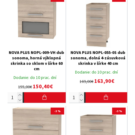
NOVA PLUS NOPL-009-VH dub
NOVA PLUS NOPL-055-0S dub
sonoma, horná výklopná
sonoma, dolná 4-zásuvková
skrinka so sklom v šírke 60
skrinka v šírke 40 cm
cm
Dodanie:
do 10 prac. dní
Dodanie:
do 10 prac. dní
163,90€
169,00€
150,40€
155,00€
-3 %
-3 %