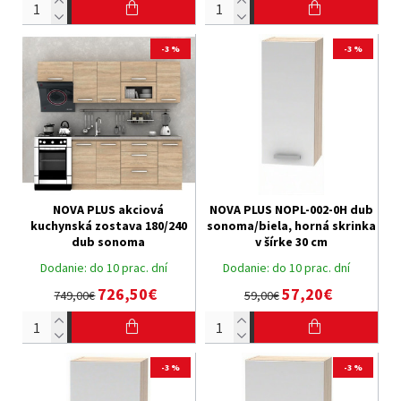
-3 %
-3 %
NOVA PLUS akciová
NOVA PLUS NOPL-002-0H dub
kuchynská zostava 180/240
sonoma/biela, horná skrinka
dub sonoma
v šírke 30 cm
Dodanie:
do 10 prac. dní
Dodanie:
do 10 prac. dní
726,50€
57,20€
749,00€
59,00€
-3 %
-3 %