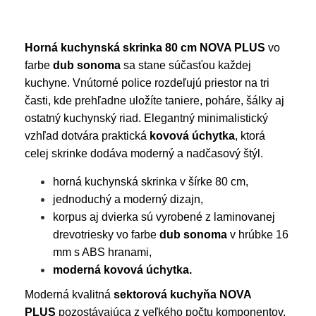
Horná kuchynská skrinka 80 cm NOVA PLUS
vo
farbe
dub sonoma
sa stane súčasťou každej
kuchyne. Vnútorné police rozdeľujú priestor na tri
časti, kde prehľadne uložíte taniere, poháre, šálky aj
ostatný kuchynský riad. Elegantný minimalistický
vzhľad dotvára praktická
kovová úchytka
, ktorá
celej skrinke dodáva moderný a nadčasový štýl.
horná kuchynská skrinka v šírke 80 cm,
jednoduchý a moderný dizajn,
korpus aj dvierka sú vyrobené z laminovanej
drevotriesky vo farbe
dub sonoma
v hrúbke 16
mm s ABS hranami,
moderná kovová úchytka
.
Moderná kvalitná
sektorová kuchyňa NOVA
PLUS
pozostávajúca z veľkého počtu komponentov,