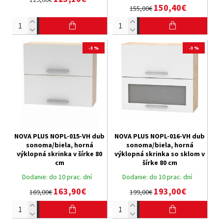
150,40€
155,00€
-3 %
-3 %
NOVA PLUS NOPL-015-VH dub
NOVA PLUS NOPL-016-VH dub
sonoma/biela, horná
sonoma/biela, horná
výklopná skrinka v šírke 80
výklopná skrinka so sklom v
cm
šírke 80 cm
Dodanie:
do 10 prac. dní
Dodanie:
do 10 prac. dní
163,90€
193,00€
169,00€
199,00€