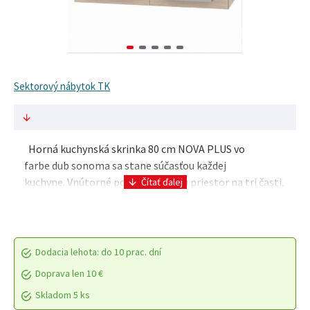
Sektorový nábytok TK
Horná kuchynská skrinka 80 cm NOVA PLUS vo
farbe dub sonoma sa stane súčasťou každej
kuchyne. Vnútorné police rozdeľujú priestor na tri časti,
kde prehľadne uložíte taniere, poháre, šálky aj ostatn..
Dodacia lehota: do 10 prac. dní
Doprava len 10 €
Skladom 5 ks