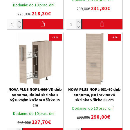
Dodanie:
do 10 prac. dní
231,80€
239,00€
218,30€
225,00€
-3 %
-3 %
NOVA PLUS NOPL-066-VK dub
NOVA PLUS NOPL-081-60 dub
sonoma, dolná skrinka s
sonoma, potravinová
výsuvným košom v šírke 15
skrinka v šírke 60 cm
cm
Dodanie:
do 10 prac. dní
Dodanie:
do 10 prac. dní
290,00€
299,00€
237,70€
245,00€