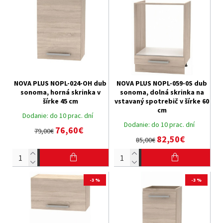
NOVA PLUS NOPL-024-OH dub
NOVA PLUS NOPL-059-0S dub
sonoma, horná skrinka v
sonoma, dolná skrinka na
šírke 45 cm
vstavaný spotrebič v šírke 60
cm
Dodanie:
do 10 prac. dní
Dodanie:
do 10 prac. dní
76,60€
79,00€
82,50€
85,00€
-3 %
-3 %