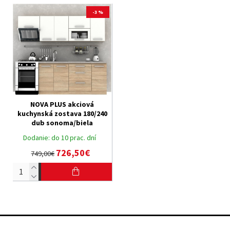
-3 %
NOVA PLUS akciová
kuchynská zostava 180/240
dub sonoma/biela
Dodanie:
do 10 prac. dní
726,50€
749,00€