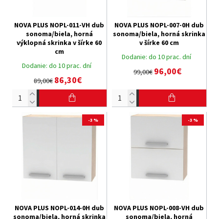
NOVA PLUS NOPL-011-VH dub
NOVA PLUS NOPL-007-0H dub
sonoma/biela, horná
sonoma/biela, horná skrinka
výklopná skrinka v šírke 60
v šírke 60 cm
cm
Dodanie:
do 10 prac. dní
Dodanie:
do 10 prac. dní
96,00€
99,00€
86,30€
89,00€
-3 %
-3 %
NOVA PLUS NOPL-014-0H dub
NOVA PLUS NOPL-008-VH dub
sonoma/biela, horná skrinka
sonoma/biela, horná