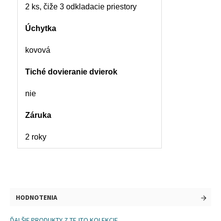
2 ks, čiže 3 odkladacie priestory
Úchytka
kovová
Tiché dovieranie dvierok
nie
Záruka
2 roky
HODNOTENIA
ĎALŠIE PRODUKTY Z TEJTO KOLEKCIE