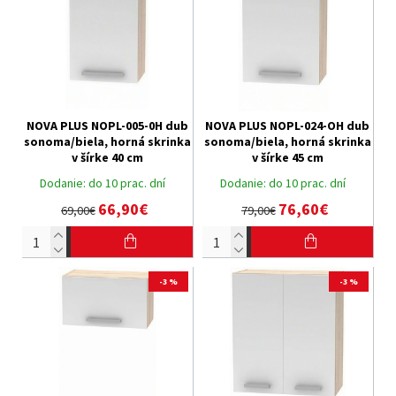
NOVA PLUS NOPL-005-0H dub
NOVA PLUS NOPL-024-OH dub
sonoma/biela, horná skrinka
sonoma/biela, horná skrinka
v šírke 40 cm
v šírke 45 cm
Dodanie:
do 10 prac. dní
Dodanie:
do 10 prac. dní
66,90€
76,60€
69,00€
79,00€
-3 %
-3 %