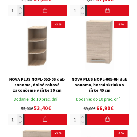
-3 %
-3 %
NOVA PLUS NOPL-052-0S dub
NOVA PLUS NOPL-005-0H dub
sonoma, dolné rohové
sonoma, horná skrinka v
zakončenie v šírke 30 cm
šírke 40 cm
Dodanie:
do 10 prac. dní
Dodanie:
do 10 prac. dní
53,40€
66,90€
55,00€
69,00€
-3 %
-3 %