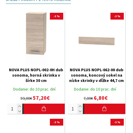
-3 %
-3 %
NOVA PLUS NOPL-002-0H dub
NOVA PLUS NOPL-062-00 dub
sonoma, horná skrinka v
sonoma, koncový sokel na
šírke 30 cm
nízke skrinky v dĺžke 44,7 cm
Dodanie:
do 10 prac. dní
Dodanie:
do 10 prac. dní
57,20€
6,80€
59,00€
7,00€
-3 %
-3 %