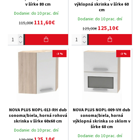
v šírke 80 cm
výklopná skrinka v šírke 60
cm
Dodanie:
do 10 prac. dní
Dodanie:
do 10 prac. dní
111,60€
115,00€
125,10€
129,00€
-3 %
-3 %
NOVA PLUS NOPL-013-RH dub
NOVA PLUS NOPL-009-VH dub
sonoma/biela, horná rohová
sonoma/biela, horná
skrinka v šírke 60x60 cm
výklopná skrinka so sklom v
šírke 60 cm
Dodanie:
do 10 prac. dní
Dodanie:
do 10 prac. dní
125,10€
129,00€