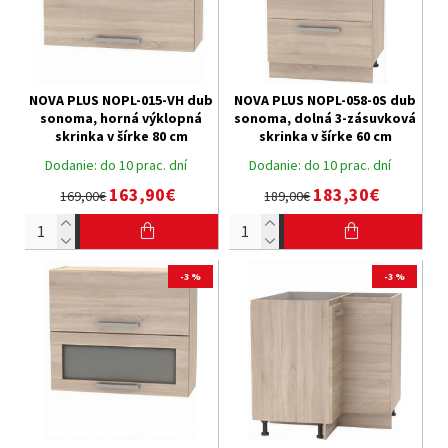
NOVA PLUS NOPL-015-VH dub
NOVA PLUS NOPL-058-0S dub
sonoma, horná výklopná
sonoma, dolná 3-zásuvková
skrinka v šírke 80 cm
skrinka v šírke 60 cm
Dodanie:
do 10 prac. dní
Dodanie:
do 10 prac. dní
163,90€
183,30€
169,00€
189,00€
-3 %
-3 %