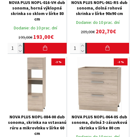
NOVA PLUS NOPL-016-VH dub
NOVA PLUS NOPL-061-RS dub
sonoma, horná výklopná
sonoma, dolná rohová
skrinka so sklom v šírke 80
skrinka v šírke 90x90 cm
cm
Dodanie:
do 10 prac. dní
Dodanie:
do 10 prac. dní
202,70€
209,00€
193,00€
199,00€
-3 %
-3 %
NOVA PLUS NOPL-084-00 dub
NOVA PLUS NOPL-064-0S dub
sonoma, skrinka na vstavanú
sonoma, dolná 3-zásuvková
rúru a mikrovlnku v šírke 60
skrinka v šírke 80 cm
cm
Dodanie:
do 10 prac. dní