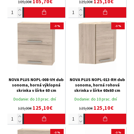
105,70€
125,10€
109,00€
129,00€
-3 %
-3 %
NOVA PLUS NOPL-008-VH dub
NOVA PLUS NOPL-013-RH dub
sonoma, horná výklopná
sonoma, horná rohová
skrinka v šírke 60 cm
skrinka v šírke 60x60 cm
Dodanie:
do 10 prac. dní
Dodanie:
do 10 prac. dní
125,10€
125,10€
129,00€
129,00€
-3 %
-3 %