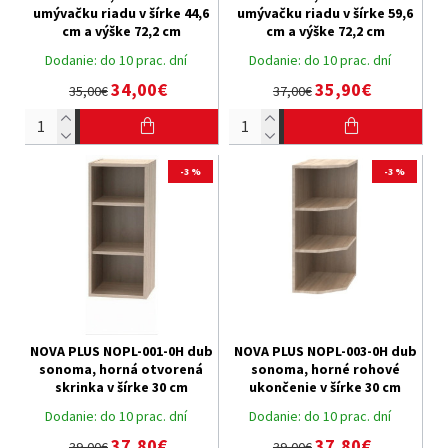
umývačku riadu v šírke 44,6
umývačku riadu v šírke 59,6
cm a výške 72,2 cm
cm a výške 72,2 cm
Dodanie:
do 10 prac. dní
Dodanie:
do 10 prac. dní
34,00€
35,90€
35,00€
37,00€
-3 %
-3 %
NOVA PLUS NOPL-001-0H dub
NOVA PLUS NOPL-003-0H dub
sonoma, horná otvorená
sonoma, horné rohové
skrinka v šírke 30 cm
ukončenie v šírke 30 cm
Dodanie:
do 10 prac. dní
Dodanie:
do 10 prac. dní
37,80€
37,80€
39,00€
39,00€