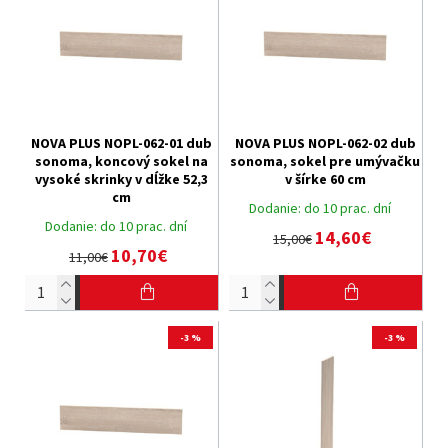
NOVA PLUS NOPL-062-01 dub
NOVA PLUS NOPL-062-02 dub
sonoma, koncový sokel na
sonoma, sokel pre umývačku
vysoké skrinky v dĺžke 52,3
v šírke 60 cm
cm
Dodanie:
do 10 prac. dní
Dodanie:
do 10 prac. dní
14,60€
15,00€
10,70€
11,00€
-3 %
-3 %