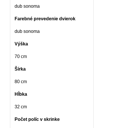
dub sonoma
Farebné prevedenie dvierok
dub sonoma
Výška
70 cm
Šírka
80 cm
Hĺbka
32 cm
Počet políc v skrinke