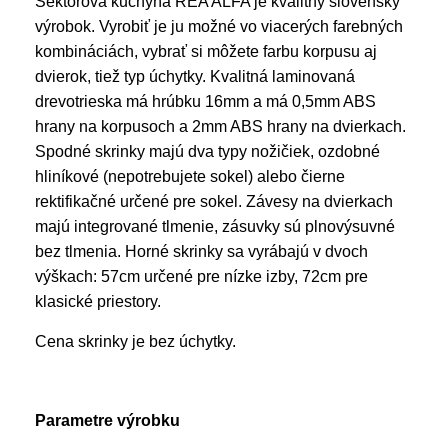
Sektorová kuchyňa REA ALFA je kvalitný slovenský
výrobok. Vyrobiť je ju možné vo viacerých farebných
kombináciách, vybrať si môžete farbu korpusu aj
dvierok, tiež typ úchytky. Kvalitná laminovaná
drevotrieska má hrúbku 16mm a má 0,5mm ABS
hrany na korpusoch a 2mm ABS hrany na dvierkach.
Spodné skrinky majú dva typy nožičiek, ozdobné
hliníkové (nepotrebujete sokel) alebo čierne
rektifikačné určené pre sokel. Závesy na dvierkach
majú integrované tlmenie, zásuvky sú plnovýsuvné
bez tlmenia. Horné skrinky sa vyrábajú v dvoch
výškach: 57cm určené pre nízke izby, 72cm pre
klasické priestory.
Cena skrinky je bez úchytky.
Parametre výrobku