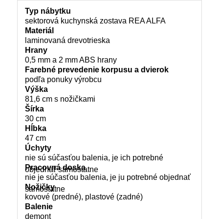
Typ nábytku
sektorová kuchynská zostava REA ALFA
Materiál
laminovaná drevotrieska
Hrany
0,5 mm a 2 mm ABS hrany
Farebné prevedenie korpusu a dvierok
podľa ponuky výrobcu
Výška
81,6 cm s nožičkami
Šírka
30 cm
Hĺbka
47 cm
Úchyty
nie sú súčasťou balenia, je ich potrebné
Pracovná doska
objednať samostatne
nie je súčasťou balenia, je ju potrebné objednať
Nožičky
samostatne
kovové (predné), plastové (zadné)
Balenie
demont