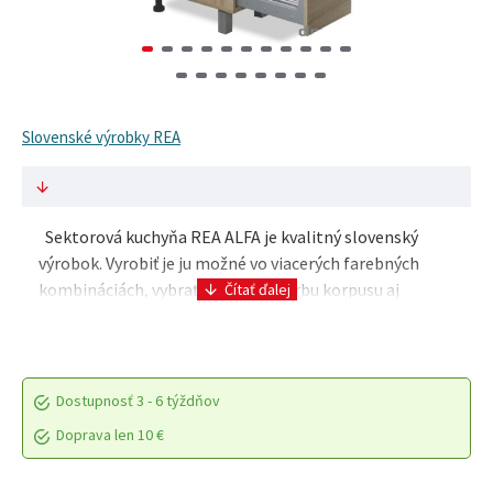
Slovenské výrobky REA
Sektorová kuchyňa REA ALFA je kvalitný slovenský
výrobok. Vyrobiť je ju možné vo viacerých farebných
kombináciách, vybrať si môžete farbu korpusu aj
dvierok, tiež typ úchytky. Kvalitná laminovaná d..
Dostupnosť
3 - 6 týždňov
Doprava len 10 €