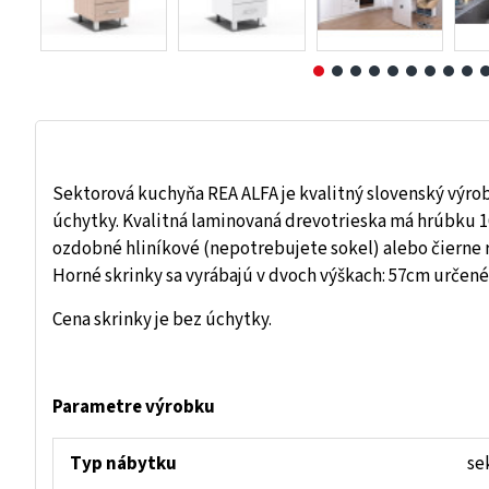
Sektorová kuchyňa REA ALFA je kvalitný slovenský výrobo
úchytky. Kvalitná laminovaná drevotrieska má hrúbku 
ozdobné hliníkové (nepotrebujete sokel) alebo čierne 
Horné skrinky sa vyrábajú v dvoch výškach: 57cm určené 
Cena skrinky je bez úchytky.
Parametre výrobku
Typ nábytku
se