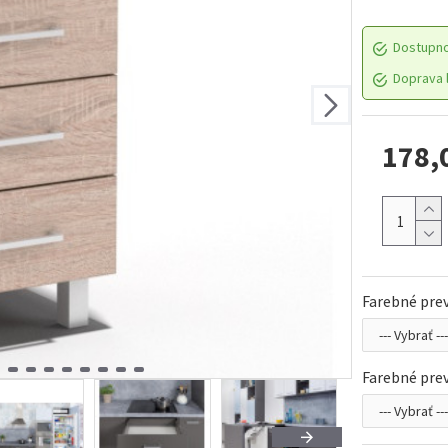
Dostupn
Doprava l
178,
Farebné prev
Farebné prev