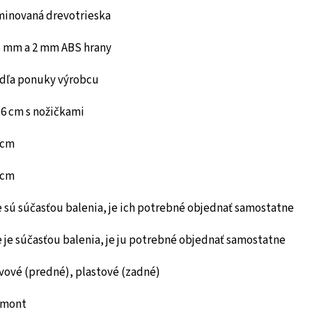
minovaná drevotrieska
5 mm a 2 mm ABS hrany
dľa ponuky výrobcu
,6 cm s nožičkami
 cm
 cm
e sú súčasťou balenia, je ich potrebné objednať samostatne
e je súčasťou balenia, je ju potrebné objednať samostatne
vové (predné), plastové (zadné)
mont