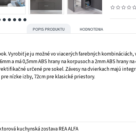
POPIS PRODUKTU
HODNOTENIA
k. Vyrobiť je ju možné vo viacerých farebných kombináciách, v
16mm a má 0,5mm ABS hrany na korpusoch a 2mm ABS hrany na d
rektifikačné určené pre sokel. Závesy na dvierkach majú integ
pre nízke izby, 72cm pre klasické priestory.
ktorová kuchynská zostava REA ALFA