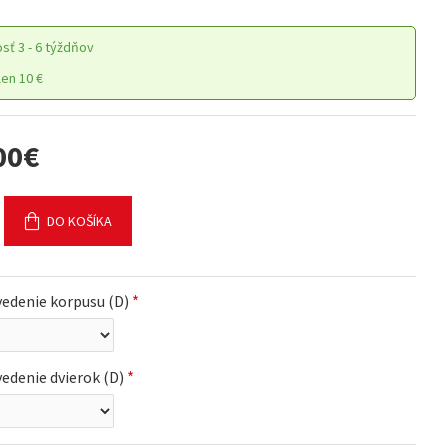
osť
3 - 6 týždňov
en 10 €
00€
DO KOŠÍKA
edenie korpusu (D)
edenie dvierok (D)