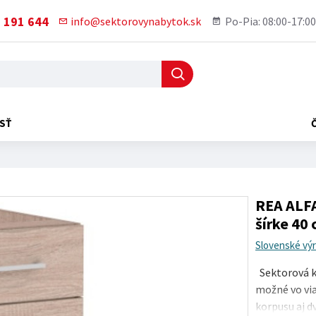
 191 644
info@sektorovynabytok.sk
Po-Pia: 08:00-17:00
SŤ
REA ALFA
šírke 40
Slovenské vý
Sektorová ku
možné vo via
korpusu aj dv