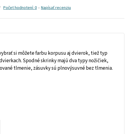
Počet hodnotení: 0
-
Napísať recenziu
ybrať si môžete farbu korpusu aj dvierok, tiež typ
vierkach. Spodné skrinky majú dva typy nožičiek,
rované tlmenie, zásuvky sú plnovýsuvné bez tlmenia.