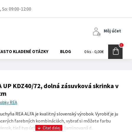
, So: 09:00-12:00
Môj účet
0
ČASTO KLADENÉ OTÁZKY
BLOG
0 ks - 0,00€
 UP KDZ40/72, dolná zásuvková skrinka v
 cm
robky REA
chyňa REA ALFA je kvalitný slovenský výrobok. Vyrobiť je ju
cerých farebných kombináciách, vybrať si môžete farbu
ierok, tiež typ úchytky. Kvalitná laminovaná d..