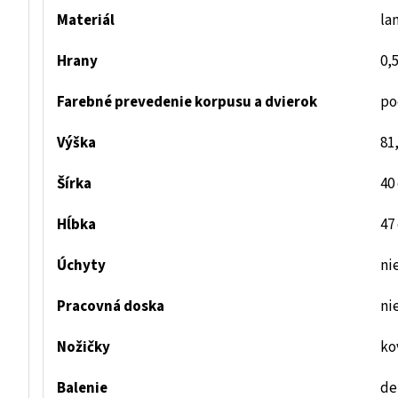
Materiál
la
Hrany
0,
Farebné prevedenie korpusu a dvierok
po
Výška
81
Šírka
40
Hĺbka
47
Úchyty
ni
Pracovná doska
ni
Nožičky
ko
Balenie
de