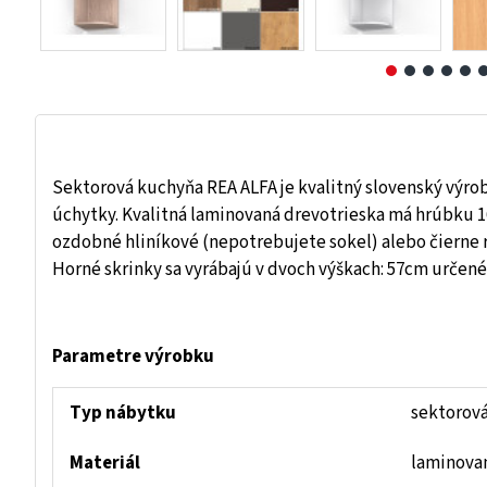
Sektorová kuchyňa REA ALFA je kvalitný slovenský výrobo
úchytky. Kvalitná laminovaná drevotrieska má hrúbku 
ozdobné hliníkové (nepotrebujete sokel) alebo čierne 
Horné skrinky sa vyrábajú v dvoch výškach: 57cm určené 
Parametre výrobku
Typ nábytku
sektorov
Materiál
laminova