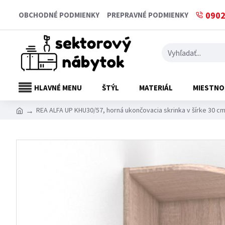
0902
OBCHODNÉ PODMIENKY
PREPRAVNÉ PODMIENKY
HLAVNÉ MENU
ŠTÝL
MATERIÁL
MIESTNO
REA ALFA UP KHU30/57, horná ukončovacia skrinka v šírke 30 c