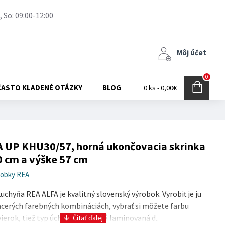
, So: 09:00-12:00
Môj účet
0
ČASTO KLADENÉ OTÁZKY
BLOG
0 ks - 0,00€
 UP KHU30/57, horná ukončovacia skrinka
30 cm a výške 57 cm
robky REA
chyňa REA ALFA je kvalitný slovenský výrobok. Vyrobiť je ju
cerých farebných kombináciách, vybrať si môžete farbu
ierok, tiež typ úchytky. Kvalitná laminovaná d..