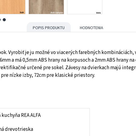
POPIS PRODUKTU
HODNOTENIA
k. Vyrobiť je ju možné vo viacerých farebných kombináciách, v
16mm a má 0,5mm ABS hrany na korpusoch a 2mm ABS hrany na d
rektifikačné určené pre sokel. Závesy na dvierkach majú integ
pre nízke izby, 72cm pre klasické priestory.
á kuchyňa REA ALFA
ná drevotrieska