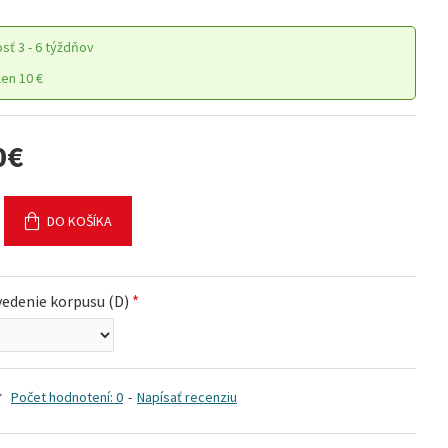
osť
3 - 6 týždňov
en 10 €
0€
DO KOŠÍKA
edenie korpusu (D)
Počet hodnotení: 0
-
Napísať recenziu