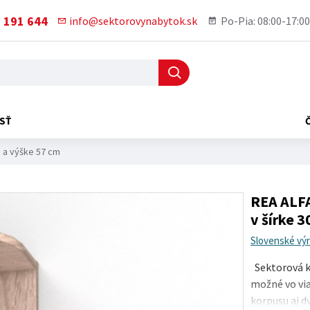
 191 644
info@sektorovynabytok.sk
Po-Pia: 08:00-17:00
SŤ
m a výške 57 cm
REA ALFA
v šírke 
Slovenské vý
Sektorová ku
možné vo via
korpusu aj dv