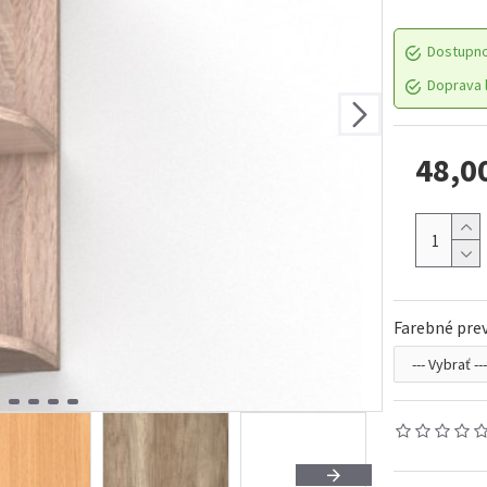
Dostupn
Doprava l
48,0
Farebné prev