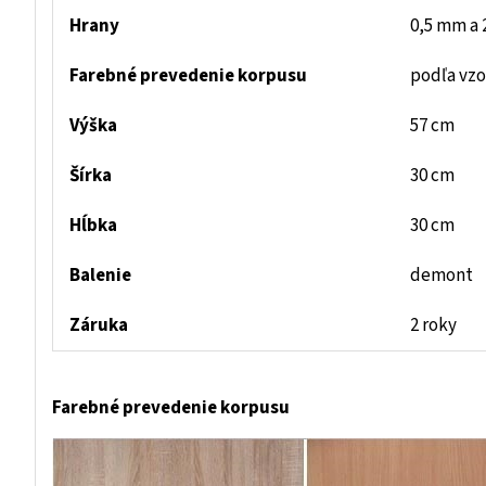
Hrany
0,5 mm a
Farebné prevedenie korpusu
podľa vzo
Výška
57 cm
Šírka
30 cm
Hĺbka
30 cm
Balenie
demont
Záruka
2 roky
Farebné prevedenie korpusu