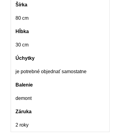
Šírka
80 cm
Hĺbka
30 cm
Úchytky
je potrebné objednať samostatne
Balenie
demont
Záruka
2 roky