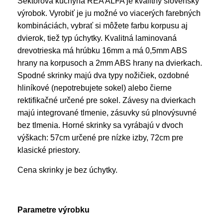
Sektorová kuchyňa REA ALFA je kvalitný slovenský
výrobok. Vyrobiť je ju možné vo viacerých farebných
kombináciách, vybrať si môžete farbu korpusu aj
dvierok, tiež typ úchytky. Kvalitná laminovaná
drevotrieska má hrúbku 16mm a má 0,5mm ABS
hrany na korpusoch a 2mm ABS hrany na dvierkach.
Spodné skrinky majú dva typy nožičiek, ozdobné
hliníkové (nepotrebujete sokel) alebo čierne
rektifikačné určené pre sokel. Závesy na dvierkach
majú integrované tlmenie, zásuvky sú plnovýsuvné
bez tlmenia. Horné skrinky sa vyrábajú v dvoch
výškach: 57cm určené pre nízke izby, 72cm pre
klasické priestory.
Cena skrinky je bez úchytky.
Parametre výrobku