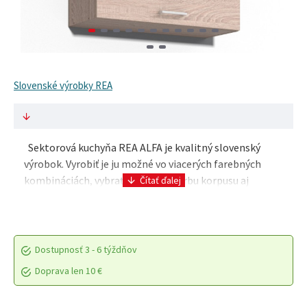
Slovenské výrobky REA
Sektorová kuchyňa REA ALFA je kvalitný slovenský
výrobok. Vyrobiť je ju možné vo viacerých farebných
kombináciách, vybrať si môžete farbu korpusu aj
dvierok, tiež typ úchytky. Kvalitná laminovaná d..
Dostupnosť
3 - 6 týždňov
Doprava len 10 €