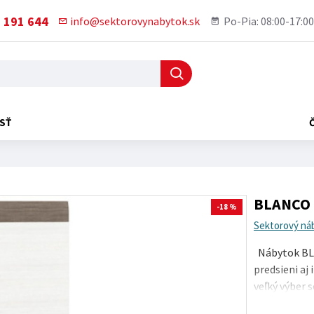
 191 644
info@sektorovynabytok.sk
Po-Pia: 08:00-17:00
SŤ
BLANCO 0
-18 %
Sektorový ná
Nábytok BLA
predsieni aj
veľký výber 