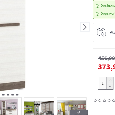
Dostupn
Doprava l
Vš
456,0
373,