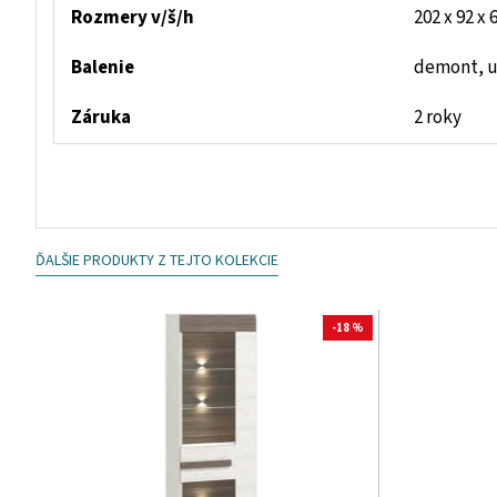
Rozmery v/š/h
202 x 92 x 
Balenie
demont, u
Záruka
2 roky
ĎALŠIE PRODUKTY Z TEJTO KOLEKCIE
-18 %