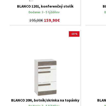
BLANCO 1201, konferenčný stolík
B
Dodanie:
3 - 5 týždňov
D
195,00€
159,90€
-18 %
BLANCO 20N, botník/skrinka na topánky
BLAN
Dodanie:
3 - 5 týždňov
D