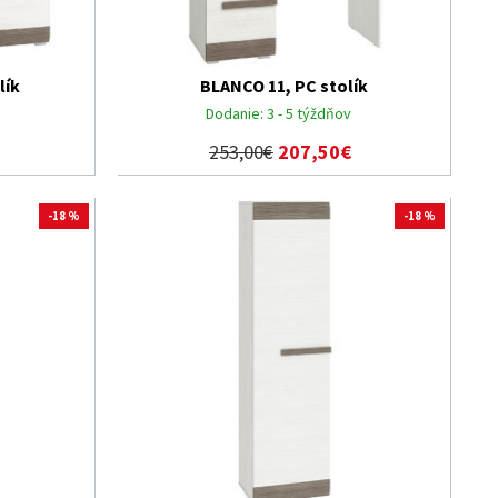
lík
BLANCO 11, PC stolík
Dodanie:
3 - 5 týždňov
253,00€
207,50€
-18 %
-18 %