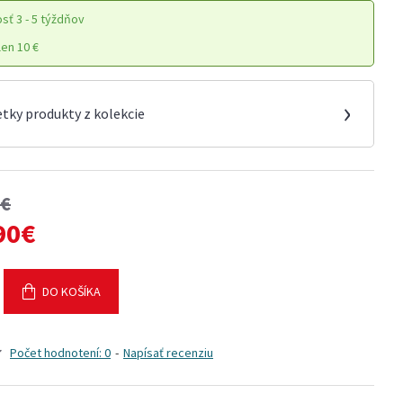
osť
3 - 5 týždňov
en 10 €
›
etky produkty z kolekcie
0€
90€
DO KOŠÍKA
Počet hodnotení: 0
-
Napísať recenziu