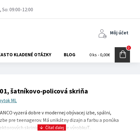
, So: 09:00-12:00
Môj účet
0
ČASTO KLADENÉ OTÁZKY
BLOG
0 ks - 0,00€
1, šatníkovo-policová skriňa
bytok ML
NCO vyzerá dobre v modernej obývacej izbe, spálni,
 izbe pre teenagerov. Má unikátny dizajn a farbu a ponúka
sektorových skriniek. Parametre výrobkuT..