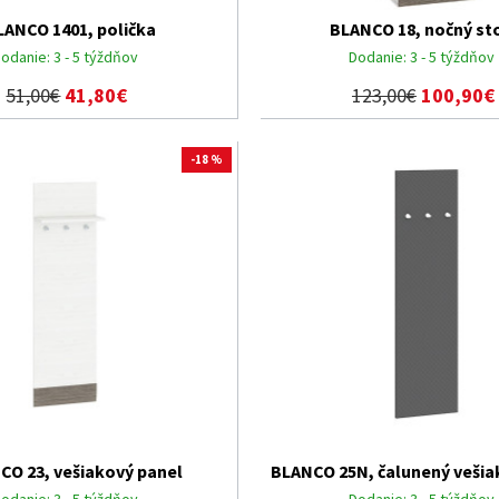
LANCO 1401, polička
BLANCO 18, nočný sto
odanie:
3 - 5 týždňov
Dodanie:
3 - 5 týždňov
51,00€
41,80€
123,00€
100,90€
-18 %
CO 23, vešiakový panel
BLANCO 25N, čalunený vešia
odanie:
3 - 5 týždňov
Dodanie:
3 - 5 týždňov