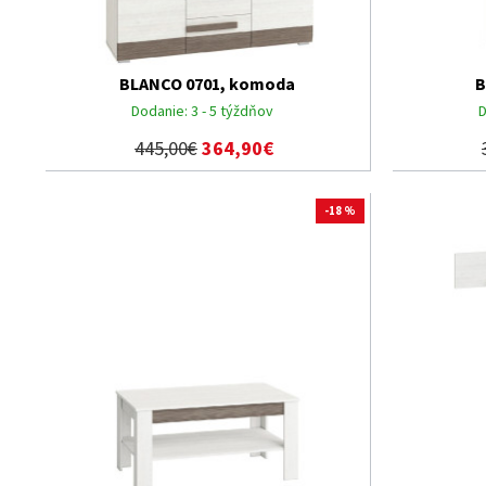
BLANCO 0701, komoda
B
Dodanie:
3 - 5 týždňov
D
445,00€
364,90€
-18 %