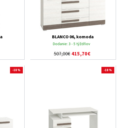
na
BLANCO 06, komoda
Dodanie:
3 - 5 týždňov
507,00€
415,70€
-18 %
-18 %