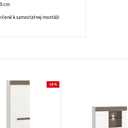
65 cm
rčené k samostatnej montáži
-18 %