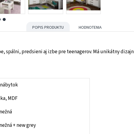
POPIS PRODUKTU
HODNOTENIA
, spálni, predsieni aj izbe pre teenagerov. Má unikátny dizajn
 nábytok
ska, MDF
snežná
nežná + new grey