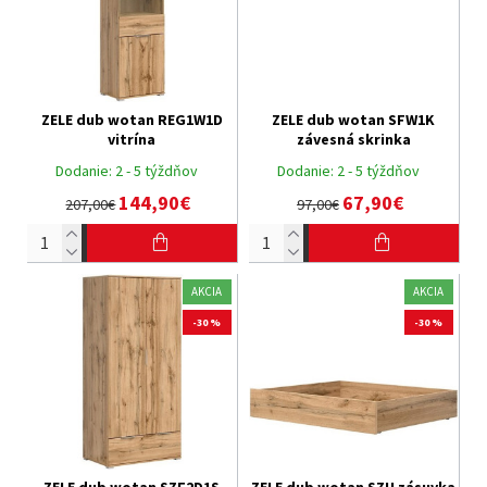
ZELE dub wotan REG1W1D
ZELE dub wotan SFW1K
vitrína
závesná skrinka
Dodanie:
2 - 5 týždňov
Dodanie:
2 - 5 týždňov
144,90€
67,90€
207,00€
97,00€
AKCIA
AKCIA
-30 %
-30 %
ZELE dub wotan SZF2D1S
ZELE dub wotan SZU zásuvka