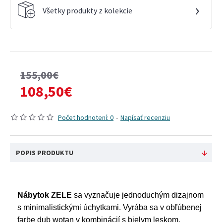
›
Všetky produkty z kolekcie
155,00€
108,50€
Počet hodnotení: 0
-
Napísať recenziu
POPIS PRODUKTU
Nábytok ZELE
sa vyznačuje jednoduchým dizajnom
s minimalistickými úchytkami. Vyrába sa v obľúbenej
farbe dub wotan v kombinácií s bielym leskom.