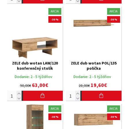
AKCIA
AKCIA
-30 %
-30 %
ZELE dub wotan LAW/120
ZELE dub wotan POL/135
konferenčný stolík
polička
Dodanie:
2 - 5 týždňov
Dodanie:
2 - 5 týždňov
63,00€
19,60€
90,00€
28,00€
AKCIA
AKCIA
-30 %
-30 %