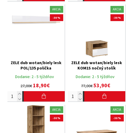
AKCIA
AKCIA
-30 %
-30 %
ZELE dub wotan/biely lesk
ZELE dub wotan/biely lesk
POL/135 polička
KOM1S nočný stolík
Dodanie:
2 - 5 týždňov
Dodanie:
2 - 5 týždňov
18,90€
53,90€
27,00€
77,00€
AKCIA
AKCIA
-30 %
-30 %