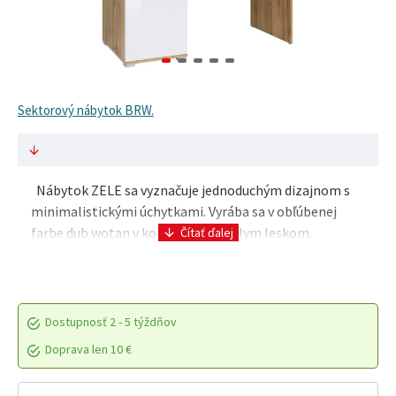
Sektorový nábytok BRW.
Nábytok ZELE sa vyznačuje jednoduchým dizajnom s
minimalistickými úchytkami. Vyrába sa v obľúbenej
farbe dub wotan v kombinácií s bielym leskom.
Parametre výrobkuTyp výrobku sektorové ..
Dostupnosť
2 - 5 týždňov
Doprava len 10 €