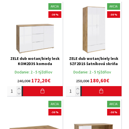
AKCIA
AKCIA
-30 %
-30 %
ZELE dub wotan/biely lesk
ZELE dub wotan/biely lesk
KOM2D3S komoda
SZF2D1S šatníková skriňa
Dodanie:
2 - 5 týždňov
Dodanie:
2 - 5 týždňov
172,20€
180,60€
246,00€
258,00€
AKCIA
AKCIA
-30 %
-30 %