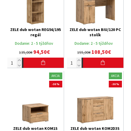
ZELE dub wotan REG56/195
ZELE dub wotan BIU/120 PC
regál
stolík
Dodanie:
2 - 5 týždňov
Dodanie:
2 - 5 týždňov
94,50€
108,50€
135,00€
155,00€
AKCIA
AKCIA
-30 %
-30 %
ZELE dub wotan KOM1S
ZELE dub wotan KOM2D3S