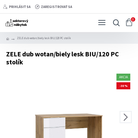
PRIHLÁSIŤ SA
ZAREGISTROVAŤ SA
0
ZELE dub wotan/biely lesk BIU/120 PC stolík
ZELE dub wotan/biely lesk BIU/120 PC
stolík
AKCIA
-30 %