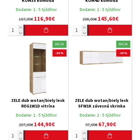
KOM3S komoda
KOM4D komoda
Dodanie:
2 - 5 týždňov
Dodanie:
2 - 5 týždňov
116,90€
145,60€
167,00€
208,00€
AKCIA
AKCIA
-30 %
-30 %
ZELE dub wotan/biely lesk
ZELE dub wotan/biely lesk
REG1W1D vitrína
SFW1K závesná skrinka
Dodanie:
2 - 5 týždňov
Dodanie:
2 - 5 týždňov
144,90€
67,90€
207,00€
97,00€