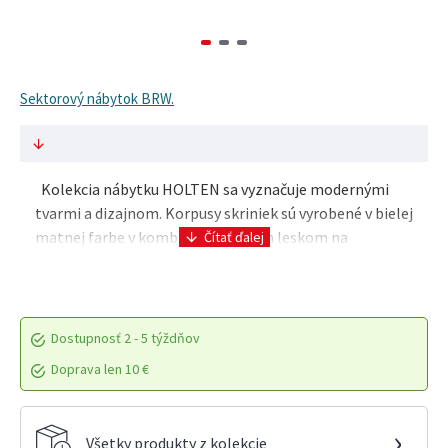
Sektorový nábytok BRW.
Kolekcia nábytku HOLTEN sa vyznačuje modernými
tvarmi a dizajnom. Korpusy skriniek sú vyrobené v bielej
matnej farbe v kombinácií s bielym leskom na
dvierkach a predných plochách. Výrazným prvkom j..
Dostupnosť
2 - 5 týždňov
Doprava len 10 €
›
Všetky produkty z kolekcie