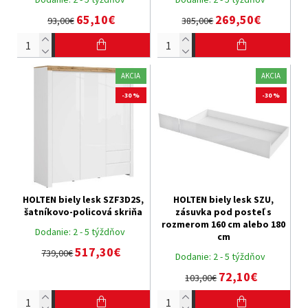
65,10€
269,50€
93,00€
385,00€
AKCIA
AKCIA
-30 %
-30 %
HOLTEN biely lesk SZF3D2S,
HOLTEN biely lesk SZU,
šatníkovo-policová skriňa
zásuvka pod posteľ s
rozmerom 160 cm alebo 180
Dodanie:
2 - 5 týždňov
cm
517,30€
739,00€
Dodanie:
2 - 5 týždňov
72,10€
103,00€