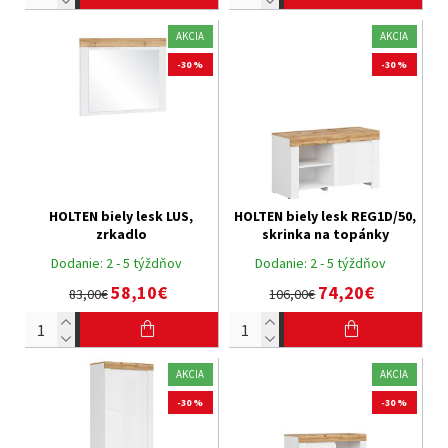
AKCIA
AKCIA
-30 %
-30 %
HOLTEN biely lesk LUS,
HOLTEN biely lesk REG1D/50,
zrkadlo
skrinka na topánky
Dodanie:
2 - 5 týždňov
Dodanie:
2 - 5 týždňov
58,10€
74,20€
83,00€
106,00€
AKCIA
AKCIA
-30 %
-30 %