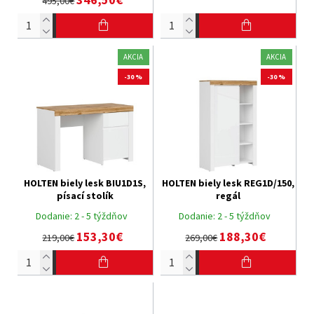
495,00€
AKCIA
AKCIA
-30 %
-30 %
HOLTEN biely lesk BIU1D1S,
HOLTEN biely lesk REG1D/150,
písací stolík
regál
Dodanie:
2 - 5 týždňov
Dodanie:
2 - 5 týždňov
153,30€
188,30€
219,00€
269,00€