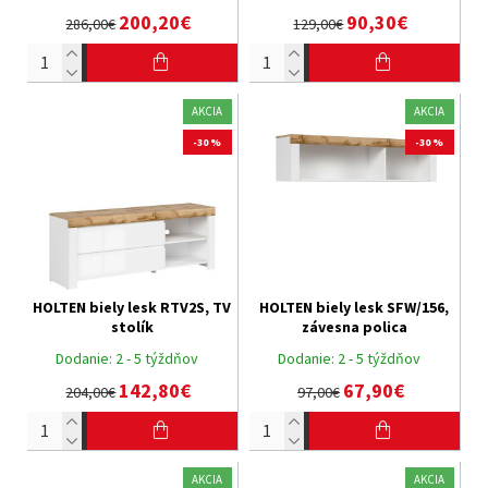
200,20€
90,30€
286,00€
129,00€
AKCIA
AKCIA
-30 %
-30 %
HOLTEN biely lesk RTV2S, TV
HOLTEN biely lesk SFW/156,
stolík
závesna polica
Dodanie:
2 - 5 týždňov
Dodanie:
2 - 5 týždňov
142,80€
67,90€
204,00€
97,00€
AKCIA
AKCIA