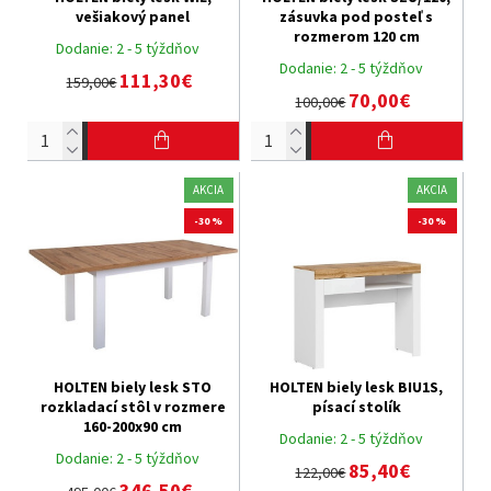
vešiakový panel
zásuvka pod posteľ s
rozmerom 120 cm
Dodanie:
2 - 5 týždňov
Dodanie:
2 - 5 týždňov
111,30€
159,00€
70,00€
100,00€
AKCIA
AKCIA
-30 %
-30 %
HOLTEN biely lesk STO
HOLTEN biely lesk BIU1S,
rozkladací stôl v rozmere
písací stolík
160-200x90 cm
Dodanie:
2 - 5 týždňov
Dodanie:
2 - 5 týždňov
85,40€
122,00€
346,50€