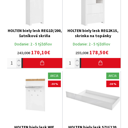
HOLTEN biely lesk REG1D/200,
HOLTEN biely lesk REG2K1S,
šatníková skriňa
skrinka na topánky
Dodanie:
2 - 5 týždňov
Dodanie:
2 - 5 týždňov
170,10€
178,50€
243,00€
255,00€
AKCIA
AKCIA
-30 %
-30 %
HOLTEN biely lesk WIE,
HOLTEN biely lesk SZU/120,