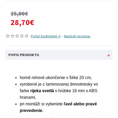
35,00€
28,70€
Počet hodnotení: 0
-
Napísať recenziu
POPIS PRODUKTU
horné rohové ukončenie v šírke 20 cm,
vyrobené je z laminovanej drevotriesky vo
farbe
rijeka svetlá
v hrúbke 16 mm s ABS
hranami,
pri montáži si vyberiete
ľavé alebo pravé
prevedenie.