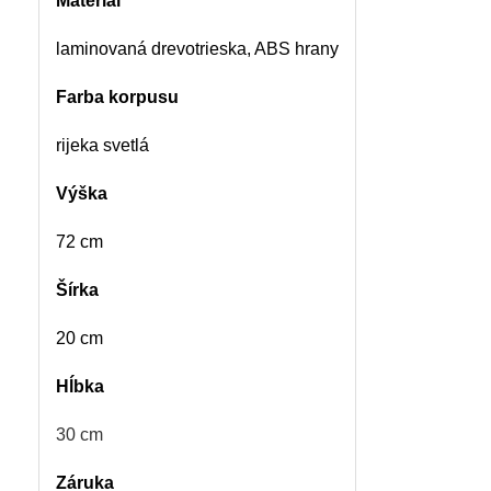
Materiál
laminovaná drevotrieska, ABS hrany
Farba korpusu
rijeka svetlá
Výška
72 cm
Šírka
20 cm
Hĺbka
30 cm
Záruka