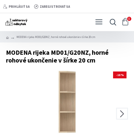
PRIHLÁSIŤ SA
ZAREGISTROVAŤ SA
0
MODENA rijeka MD01/G20NZ, horné rohové ukončenie v šírke 20 cm
MODENA rijeka MD01/G20NZ, horné
rohové ukončenie v šírke 20 cm
-18 %