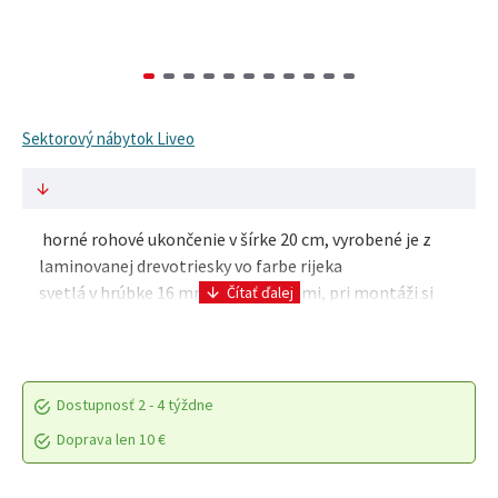
Sektorový nábytok Liveo
horné rohové ukončenie v šírke 20 cm, vyrobené je z
laminovanej drevotriesky vo farbe rijeka
svetlá v hrúbke 16 mm s ABS hranami, pri montáži si
vyberiete ľavé alebo pravé prevede..
Dostupnosť
2 - 4 týždne
Doprava len 10 €