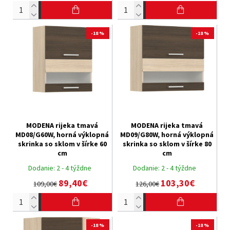
-18 %
-18 %
MODENA rijeka tmavá
MODENA rijeka tmavá
MD08/G60W, horná výklopná
MD09/G80W, horná výklopná
skrinka so sklom v šírke 60
skrinka so sklom v šírke 80
cm
cm
Dodanie:
2 - 4 týždne
Dodanie:
2 - 4 týždne
89,40€
103,30€
109,00€
126,00€
-18 %
-18 %