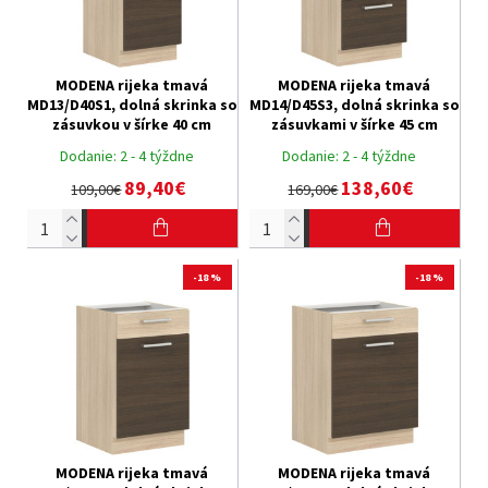
MODENA rijeka tmavá
MODENA rijeka tmavá
MD13/D40S1, dolná skrinka so
MD14/D45S3, dolná skrinka so
zásuvkou v šírke 40 cm
zásuvkami v šírke 45 cm
Dodanie:
2 - 4 týždne
Dodanie:
2 - 4 týždne
89,40€
138,60€
109,00€
169,00€
-18 %
-18 %
MODENA rijeka tmavá
MODENA rijeka tmavá