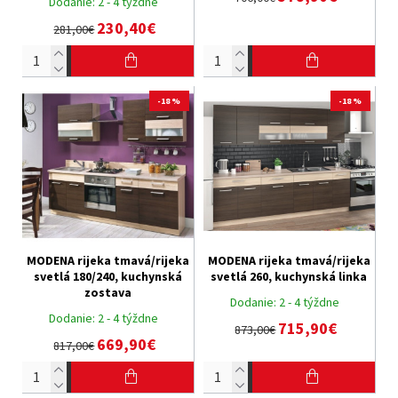
Dodanie:
2 - 4 týždne
230,40€
281,00€
-18 %
-18 %
MODENA rijeka tmavá/rijeka
MODENA rijeka tmavá/rijeka
svetlá 180/240, kuchynská
svetlá 260, kuchynská linka
zostava
Dodanie:
2 - 4 týždne
Dodanie:
2 - 4 týždne
715,90€
873,00€
669,90€
817,00€