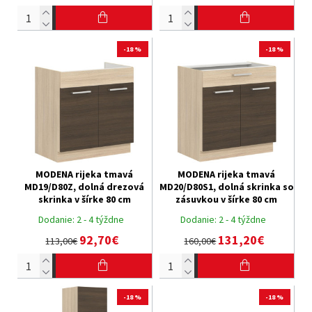
-18 %
-18 %
MODENA rijeka tmavá
MODENA rijeka tmavá
MD19/D80Z, dolná drezová
MD20/D80S1, dolná skrinka so
skrinka v šírke 80 cm
zásuvkou v šírke 80 cm
Dodanie:
2 - 4 týždne
Dodanie:
2 - 4 týždne
92,70€
131,20€
113,00€
160,00€
-18 %
-18 %