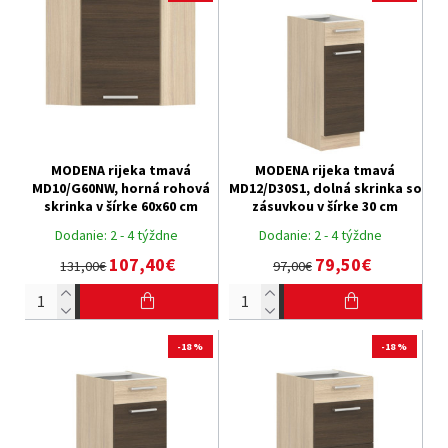
MODENA rijeka tmavá
MODENA rijeka tmavá
MD10/G60NW, horná rohová
MD12/D30S1, dolná skrinka so
skrinka v šírke 60x60 cm
zásuvkou v šírke 30 cm
Dodanie:
2 - 4 týždne
Dodanie:
2 - 4 týždne
107,40€
79,50€
131,00€
97,00€
-18 %
-18 %