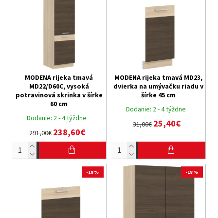
MODENA rijeka tmavá
MODENA rijeka tmavá MD23,
MD22/D60C, vysoká
dvierka na umývačku riadu v
potravinová skrinka v šírke
šírke 45 cm
60 cm
Dodanie:
2 - 4 týždne
Dodanie:
2 - 4 týždne
25,40€
31,00€
238,60€
291,00€
-18 %
-18 %