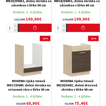
MD15/D50S1, dolná skrinka so
MD16/D60S1, dolná skrinka so
zásuvkou v šírke 50 cm
zásuvkou v šírke 60 cm
Dodanie:
2 - 4 týždne
Dodanie:
2 - 4 týždne
100,00€
109,90€
122,00€
134,00€
-18 %
-18 %
MODENA rijeka tmavá
MODENA rijeka tmavá
MD17/D60P, dolná skrinka na
MD18/D60Z, dolná drezová
vstavanú rúru v šírke 60 cm
skrinka v šírke 60 cm
Dodanie:
2 - 4 týždne
Dodanie:
2 - 4 týždne
68,90€
75,40€
84,00€
92,00€