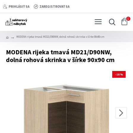
PRIHLÁSIŤ SA
ZAREGISTROVAŤ SA
0
MODENA rijeka tmavá MD21/D90NW, dolná rohová skrinka v šírke 90x90 cm
MODENA rijeka tmavá MD21/D90NW,
dolná rohová skrinka v šírke 90x90 cm
-18 %