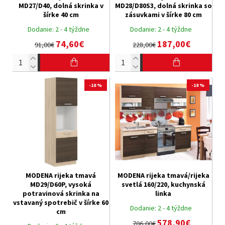
MD27/D40, dolná skrinka v
MD28/D80S3, dolná skrinka so
šírke 40 cm
zásuvkami v šírke 80 cm
Dodanie:
2 - 4 týždne
Dodanie:
2 - 4 týždne
74,60€
187,00€
91,00€
228,00€
-18 %
-18 %
MODENA rijeka tmavá
MODENA rijeka tmavá/rijeka
MD29/D60P, vysoká
svetlá 160/220, kuchynská
potravinová skrinka na
linka
vstavaný spotrebič v šírke 60
Dodanie:
2 - 4 týždne
cm
578,90€
706,00€