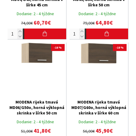
šírke 45 cm
šírke 50 cm
Dodanie:
2 - 4 týždne
Dodanie:
2 - 4 týždne
60,70€
64,80€
74,00€
79,00€
-18 %
-18 %
MODENA rijeka tmavá
MODENA rijeka tmavá
MD06/G50o, horná výklopná
MD07/G60o, horná výklopná
skrinka v šírke 50 cm
skrinka v šírke 60 cm
Dodanie:
2 - 4 týždne
Dodanie:
2 - 4 týždne
41,80€
45,90€
51,00€
56,00€