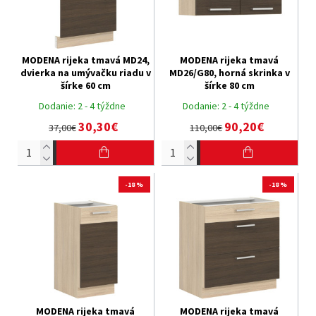
MODENA rijeka tmavá MD24,
MODENA rijeka tmavá
dvierka na umývačku riadu v
MD26/G80, horná skrinka v
šírke 60 cm
šírke 80 cm
Dodanie:
2 - 4 týždne
Dodanie:
2 - 4 týždne
30,30€
90,20€
37,00€
110,00€
-18 %
-18 %
MODENA rijeka tmavá
MODENA rijeka tmavá