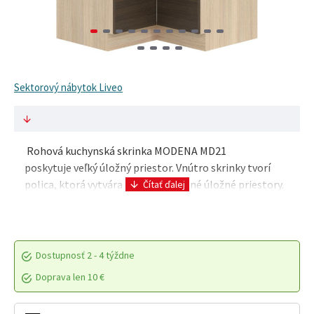
Sektorový nábytok Liveo
Rohová kuchynská skrinka MODENA MD21
poskytuje veľký úložný priestor. Vnútro skrinky tvorí
polica, ktorá vytvára dva samostatné úložné priestory.
Dvierka sa otvárajú pomocou plastovej..
Dostupnosť
2 - 4 týždne
Doprava len 10 €