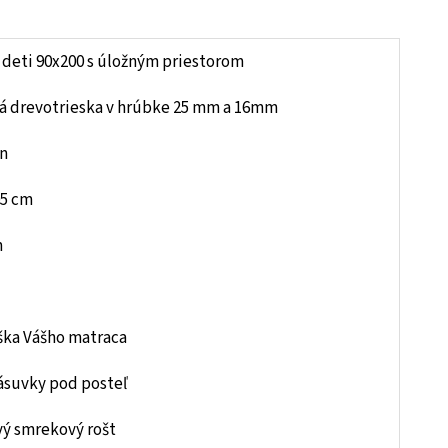
 deti 90x200 s úložným priestorom
á drevotrieska v hrúbke 25 mm a 16mm
n
05 cm
m
ška Vášho matraca
ásuvky pod posteľ
vý smrekový rošt