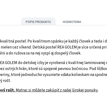
POPIS PRODUKTU
HODNOTENIA
 kvalitná posteľ. Po kvalitnom spánku je každý človek a teda i 
o nielen cez víkend. Detská posteľ REA GOLEM je síce určená pr
ni a do ružova sa na nej vyspí aj dospelý človek.
A GOLEM do detskej izby je vyrobená z kvalitnej laminovanej d
 bez ostrých hrán, ktoré sú spojené pevnou bočnicou. Pod lôžk
periny, ktoré jednoducho vysuniete vďaka kolieskam na spodne
ý rošt.
ový rošt.
Matrac si môžete zakúpiť z našej širokej ponuky.