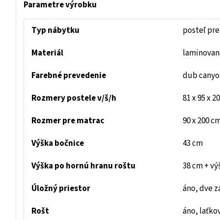
Parametre výrobku
Typ nábytku
posteľ pre
Materiál
laminovan
Farebné prevedenie
dub canyo
Rozmery postele v/š/h
81 x 95 x 2
Rozmer pre matrac
90 x 200 c
Výška bočnice
43 cm
Výška po hornú hranu roštu
38 cm + vý
Úložný priestor
áno, dve z
Rošt
áno, laťko