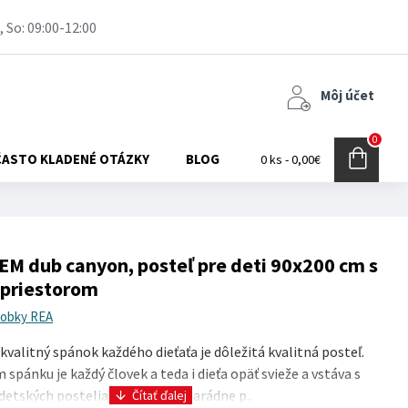
, So: 09:00-12:00
Môj účet
0
ČASTO KLADENÉ OTÁZKY
BLOG
0 ks - 0,00€
M dub canyon, posteľ pre deti 90x200 cm s
 priestorom
robky REA
kvalitný spánok každého dieťaťa je dôležitá kvalitná posteľ.
spánku je každý človek a teda i dieťa opäť svieže a vstáva s
etských posteliach si dokáže parádne p..