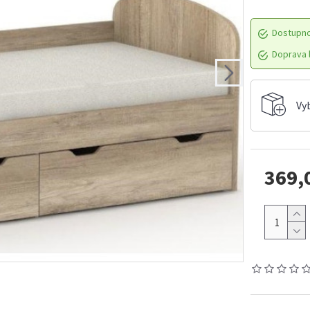
Dostupn
Doprava l
Vy
369,