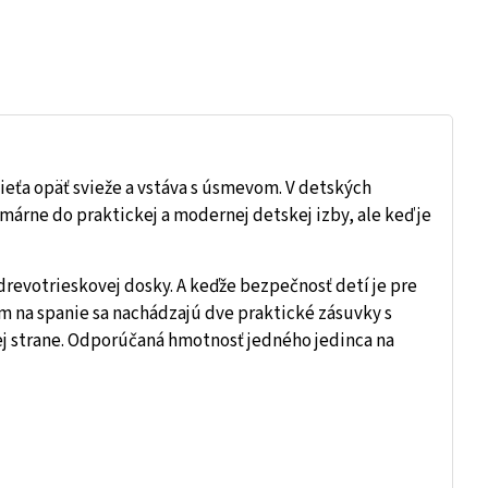
dieťa opäť svieže a vstáva s úsmevom. V detských
imárne do praktickej a modernej detskej izby, ale keď je
revotrieskovej dosky. A keďže bezpečnosť detí je pre
om na spanie sa nachádzajú dve praktické zásuvky s
j strane. Odporúčaná hmotnosť jedného jedinca na