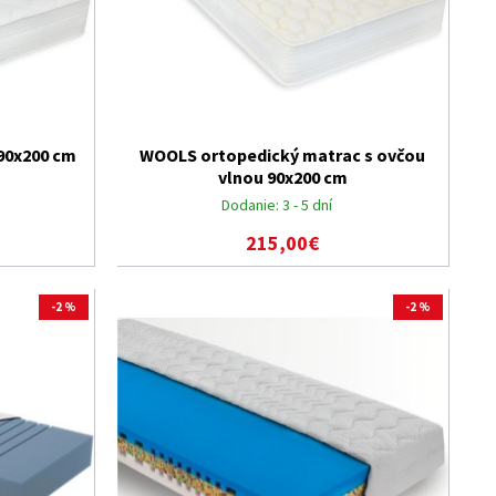
90x200 cm
WOOLS ortopedický matrac s ovčou
vlnou 90x200 cm
Dodanie:
3 - 5 dní
215,00€
-2 %
-2 %