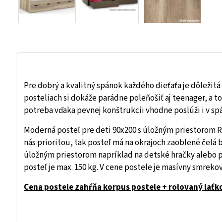
Pre dobrý a kvalitný spánok každého dieťaťa je dôležitá
posteliach si dokáže parádne poleňošiť aj teenager, a t
potreba vďaka pevnej konštrukcii vhodne poslúži i v spál
Moderná posteľ pre deti 90x200 s úložným priestorom RE
nás prioritou, tak posteľ má na okrajoch zaoblené čelá
úložným priestorom napríklad na detské hračky alebo 
posteľ je max. 150 kg. V cene postele je masívny smrekov
Cena postele zahŕňa korpus postele + rolovaný laťk