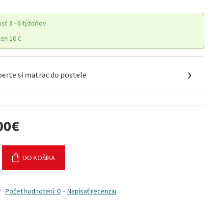
osť
3 - 6 týždňov
en 10 €
›
berte si matrac do postele
00€
DO KOŠÍKA
Počet hodnotení: 0
-
Napísať recenziu