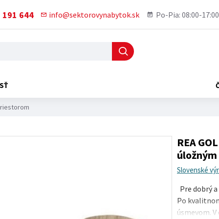
 191 644
info@sektorovynabytok.sk
Po-Pia: 08:00-17:00
SŤ
priestorom
REA GOLE
úložným
Slovenské vý
Pre dobrý a 
Po kvalitnom 
úsmevom. V d