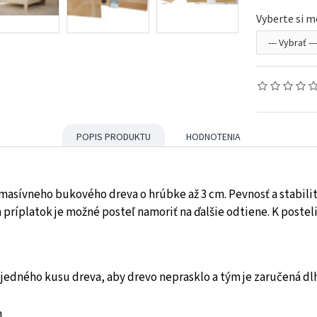
Vyberte si m
POPIS PRODUKTU
HODNOTENIA
 masívneho bukového dreva o hrúbke až 3 cm. Pevnosť a stabil
príplatok je možné posteľ namoriť na ďalšie odtiene. K posteli
z jedného kusu dreva, aby drevo neprasklo a tým je zaručená dl
m