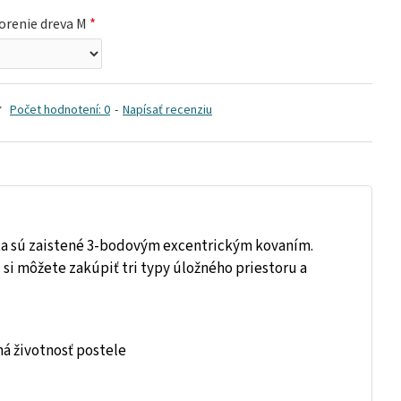
orenie dreva M
Počet hodnotení: 0
-
Napísať recenziu
ita sú zaistené 3-bodovým excentrickým kovaním.
 si môžete zakúpiť tri typy úložného priestoru a
há životnosť postele