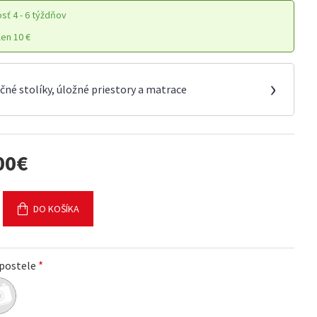
osť
4 - 6 týždňov
en 10 €
›
čné stolíky, úložné priestory a matrace
00€
DO KOŠÍKA
 postele