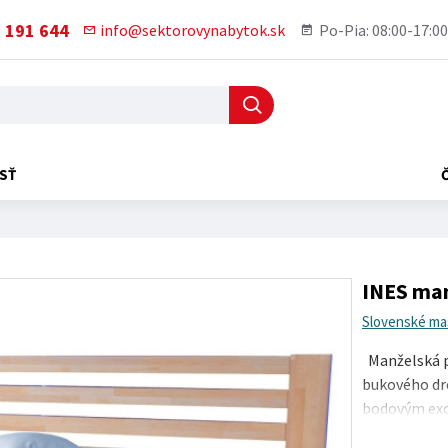
 191 644
info@sektorovynabytok.sk
Po-Pia: 08:00-17:00
SŤ
INES man
Slovenské mas
Manželská p
bukového dre
bodovým exce