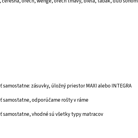
a, čerešňa, orech, wenge, orech tmavý, biela, tabak, dub sonom
ť samostatne: zásuvky, úložný priestor MAXI alebo INTEGRA
iť samostatne, odporúčame rošty v ráme
iť samostatne, vhodné sú všetky typy matracov