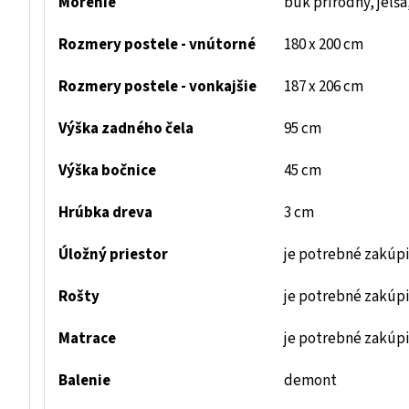
Morenie
buk prírodný, jelš
Rozmery postele - vnútorné
180 x 200 cm
Rozmery postele - vonkajšie
187 x 206 cm
Výška zadného čela
95 cm
Výška bočnice
45 cm
Hrúbka dreva
3 cm
Úložný priestor
je potrebné zakúpi
Rošty
je potrebné zakúp
Matrace
je potrebné zakúp
Balenie
demont