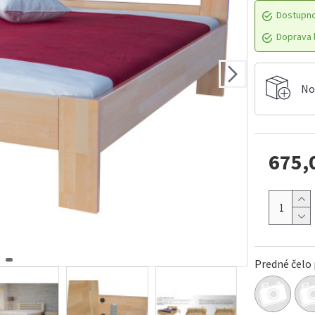
Dostupn
Doprava l
No
675,
Predné čelo