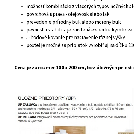
možnosť kombinácie z viacerých typov nočných st
povrchová úprava - olejovosk alebo lak
prevedenie prírodný buk alebo morený buk
pevnosť a stabilita je zaistená excentrickým kova
5-bodové kovanie pre nastavenie rôznej výšky
posteľ je možné za príplatok vyrobiť aj na dĺžku 
Cena je za rozmer 180 x 200 cm, bez úložných priest