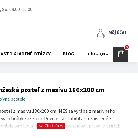
, So: 09:00-12:00
Môj účet
0
ČASTO KLADENÉ OTÁZKY
BLOG
0 ks - 0,00€
žeská posteľ z masívu 180x200 cm
ívne postele.
osteľ z masívu 180x200 cm INES sa vyrába z masívneho
va o hrúbke až 3 cm. Pevnosť a stabilita sú zaistené 3-
ntrickým kovaním. Základná povrchová úprava je prírodn..