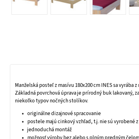
Manželská posteľ z masívu 180x200 cm INES sa vyrába z
Základná povrchová úprava je prírodný buk lakovaný, za 
niekoľko typov nočných stolíkov.
originálne dizajnové spracovanie
postele majú cinkový vzhľad, t.j. nie sú vyrobené 
jednoduchá montáž
možnosť výroby bez alebo s plným predným čelo