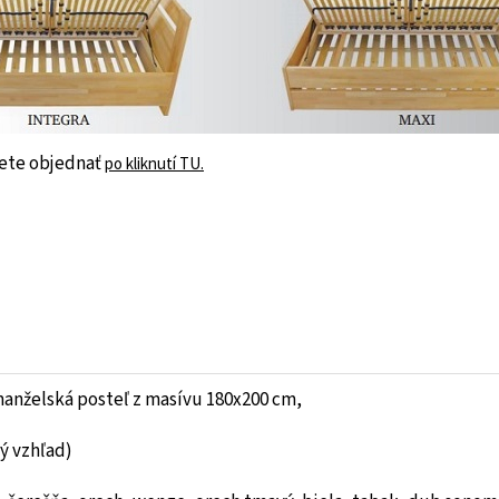
žete objednať
po kliknutí TU.
anželská posteľ z masívu 180x200 cm,
ý vzhľad)